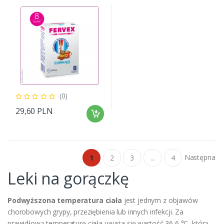
(0)
29,60 PLN
Następna
1
2
3
...
4
Leki na gorączkę
Podwyższona temperatura ciała
jest jednym z objawów
chorobowych grypy, przeziębienia lub innych infekcji. Za
prawidłową temperaturę ciała uważa się wartość 36,6 °C, którą