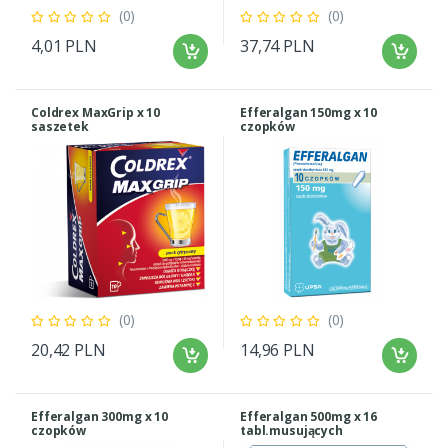
(0)
(0)
4,01 PLN
37,74 PLN
Coldrex MaxGrip x 10
Efferalgan 150mg x 10
saszetek
czopków
(0)
(0)
20,42 PLN
14,96 PLN
Efferalgan 300mg x 10
Efferalgan 500mg x 16
czopków
tabl.musujących