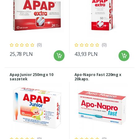
(0)
(0)
25,78 PLN
43,93 PLN
Apap Junior 250mg x 10
Apo-Napro Fast 220mg x
saszetek
20kaps.
(0)
(0)