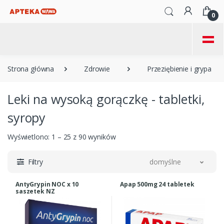
0
=
Strona główna
Zdrowie
Przeziębienie i grypa
Leki na wysoką gorączkę - tabletki,
syropy
Wyświetlono: 1 – 25 z 90 wyników
Filtry
domyślne
AntyGrypin NOC x 10
Apap 500mg 24 tabletek
saszetek NZ