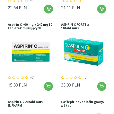
22,64 PLN
21,11 PLN
Aspirin C 400 mg + 240 mg 10
ASPIRIN C FORTE x
tabletek musujących
10tabl.mus.
INPHARM
(0)
(0)
15,80 PLN
35,99 PLN
Aspirin C x 20tabl.mus.
Coffepirine /od bólu głowy/
INPHARM
x 6 tabl.