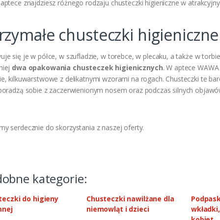
aptece znajdziesz różnego rodzaju chusteczki higieniczne w atrakcyjn
rzymałe chusteczki higieniczne
je się je w półce, w szufladzie, w torebce, w plecaku, a także w torb
niej
dwa opakowania chusteczek higienicznych
. W aptece WAWA 
e, kilkuwarstwowe z delikatnymi wzorami na rogach. Chusteczki te bar
poradzą sobie z zaczerwienionym nosem oraz podczas silnych objawów 
y serdecznie do skorzystania z naszej oferty.
obne kategorie:
teczki do higieny
Chusteczki nawilżane dla
Podpaski
mnej
niemowląt i dzieci
wkładki
kobiet