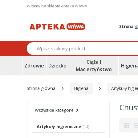
Witamy na sklepie Apteka WAWA
Strona 
Szukaj
Ciąża I
Zdrowie
Dziecko
Higien
Macierzyństwo
Strona główna
Higiena
Artykuły higie
Chust
Wszystkie kategorie
Artykuły higieniczne
(14)