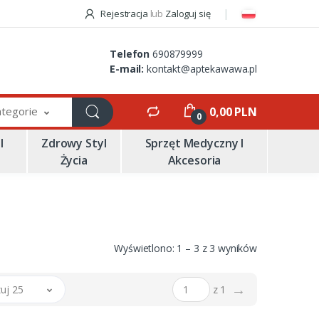
Rejestracja
lub
Zaloguj się
Telefon
690879999
E-mail:
kontakt@aptekawawa.pl
ategorie
0,00 PLN
0
I
Zdrowy Styl
Sprzęt Medyczny I
Życia
Akcesoria
Wyświetlono: 1 – 3 z 3 wyników
→
uj 25
z 1