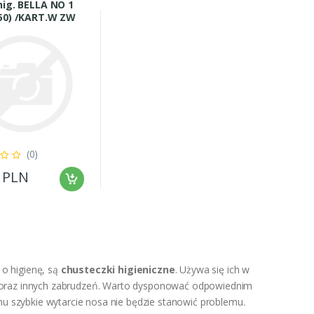
hig. BELLA NO 1
50) /KART.W ZW
(0)
0 PLN
o higienę, są
chusteczki higieniczne
. Używa się ich w
ąk oraz innych zabrudzeń. Warto dysponować odpowiednim
u szybkie wytarcie nosa nie będzie stanowić problemu.