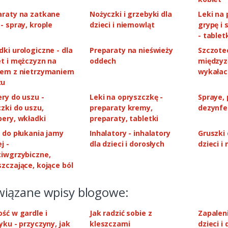
araty na zatkane
Nożyczki i grzebyki dla
Leki na 
- spray, krople
dzieci i niemowląt
grypę i 
- tablet
ki urologiczne - dla
Preparaty na nieświeży
Szczote
et i mężczyzn na
oddech
międzyz
lem z nietrzymaniem
wykałac
zu
ry do uszu -
Leki na opryszczkę -
Spraye, 
zki do uszu,
preparaty kremy,
dezynfe
pery, wkładki
preparaty, tabletki
steczki higieniczne
Chusteczki higieniczne
 do płukania jamy
Inhalatory - inhalatory
Gruszki 
j -
dla dzieci i dorosłych
dzieci i
ter włókninowy z
DOMOWA APTECZKA Selen
unkiem 1 m x 6 cm
organiczny 120 tabletek
ciwgrzybiczne,
zczające, kojące ból
6,99 PLN
27,43 PLN
iązane wpisy blogowe:
ść w gardle i
Jak radzić sobie z
Zapaleni
yku - przyczyny, jak
kleszczami
dzieci i