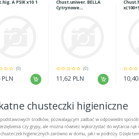
.hig. A PSIK x10 1
Chust.uniwer. BELLA
Chust.
Cytrynowe
x(100+
x100+50grati
(0)
(0)
6 PLN
11,62 PLN
10,4
katne chusteczki higieniczne
 podstawowych środków, pozwalającym zadbać w odpowiedni sposób 
rzeziębienia czy grypy, ale można również wykorzystać do wytarcia r
husteczek higienicznych zarówno w domu, jak i w podróży. Dzięki tem