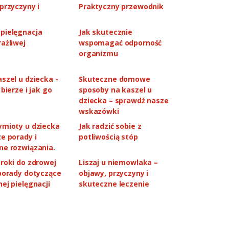
przyczyny i
Praktyczny przewodnik
pielęgnacja
Jak skutecznie
ażliwej
wspomagać odporność
organizmu
szel u dziecka -
Skuteczne domowe
 bierze i jak go
sposoby na kaszel u
dziecka – sprawdź nasze
wskazówki
ymioty u dziecka
Jak radzić sobie z
26.06.2026
08.06.2026
e porady i
potliwością stóp
4 miesiąc życia dziecka – kalendarz
Wysypka u niemowlaka – 
ne rozwiązania.
rozwoju niemowlaka
przyczyny
roki do zdrowej
Liszaj u niemowlaka –
 porady dotyczące
objawy, przyczyny i
ej pielęgnacji
skuteczne leczenie