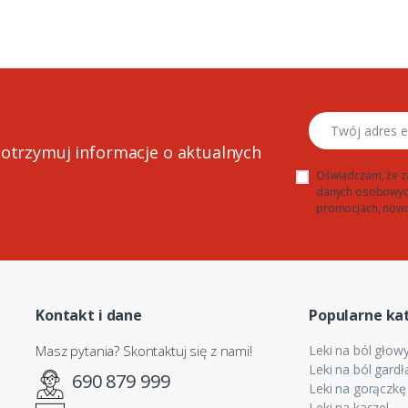
Twój adres email
 otrzymuj informacje o aktualnych
Oświadczam, że z
danych osobowych 
promocjach, nowo
Kontakt i dane
Popularne ka
Masz pytania? Skontaktuj się z nami!
Leki na ból głow
Leki na ból gardł
690 879 999
Leki na gorączkę
Leki na kaszel