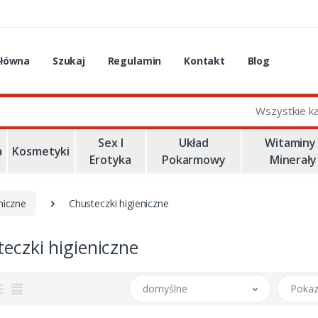
główna
Szukaj
Regulamin
Kontakt
Blog
Wszystkie k
Sex I
Układ
Witaminy 
a
Kosmetyki
Erotyka
Pokarmowy
Minerały
niczne
Chusteczki higieniczne
eczki higieniczne
domyślne
Pokaz