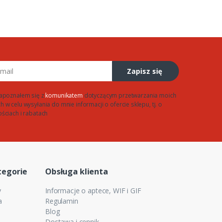
Zapisz się
apoznałem się z
komunikatem
dotyczącym przetwarzania moich
w celu wysyłania do mnie informacji o ofercie sklepu, tj. o
ściach i rabatach
tegorie
Obsługa klienta
y
Informacje o aptece, WIF i GIF
a
Regulamin
Blog
Dostawa i cennik