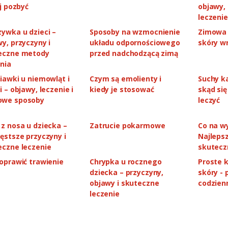
ej pozbyć
objawy, 
leczenie
ywka u dzieci –
Sposoby na wzmocnienie
Zimowa 
y, przyczyny i
układu odpornościowego
skóry wr
eczne metody
przed nadchodzącą zimą
nia
iawki u niemowląt i
Czym są emolienty i
Suchy ka
i – objawy, leczenie i
kiedy je stosować
skąd się
we sposoby
leczyć
z nosa u dziecka –
Zatrucie pokarmowe
Co na w
26.06.2026
ęstsze przyczyny i
Najlepsz
cia dziecka – kalendarz
3 miesiąc życia dziecka – kalendarz
eczne leczenie
skutecz
mowlaka
rozwoju niemowlaka
oprawić trawienie
Chrypka u rocznego
Proste k
dziecka – przyczyny,
skóry -
objawy i skuteczne
codzienn
leczenie