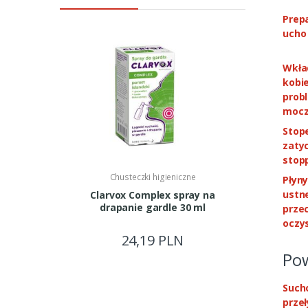
Prep
ucho 
Wkład
kobi
prob
moc
Stope
zatyc
stop
Chusteczki higieniczne
Chu
Płyny
ustne
Clarvox Complex spray na
Plas
drapanie gardle 30 ml
opatr
prze
oczys
24,19 PLN
Pow
Sucho
przeł