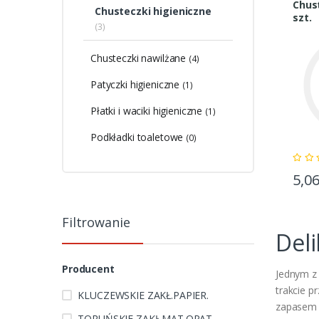
Chust
Chusteczki higieniczne
szt.
(3)
Chusteczki nawilżane
(4)
Patyczki higieniczne
(1)
Płatki i waciki higieniczne
(1)
Podkładki toaletowe
(0)
5,0
Filtrowanie
Deli
Producent
Jednym z
trakcie p
KLUCZEWSKIE ZAKŁ.PAPIER.
zapasem c
TORUŃSKIE ZAKŁ.MAT.OPAT.