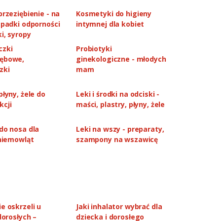
przeziębienie - na
Kosmetyki do higieny
spadki odporności
intymnej dla kobiet
ki, syropy
czki
Probiotyki
ębowe,
ginekologiczne - młodych
zki
mam
płyny, żele do
Leki i środki na odciski -
kcji
maści, plastry, płyny, żele
Chusteczki higieniczne
Chusteczki higieni
do nosa dla
Leki na wszy - preparaty,
 niemowląt
szampony na wszawicę
Euphrasia Hyalo Pure krople do
WELEDA Olejek rozma
oczu 10 ml NEXON
włosów łamliwych i d
50 ml
16,99 PLN
54,45 PL
e oskrzeli u
Jaki inhalator wybrać dla
 dorosłych –
dziecka i dorosłego