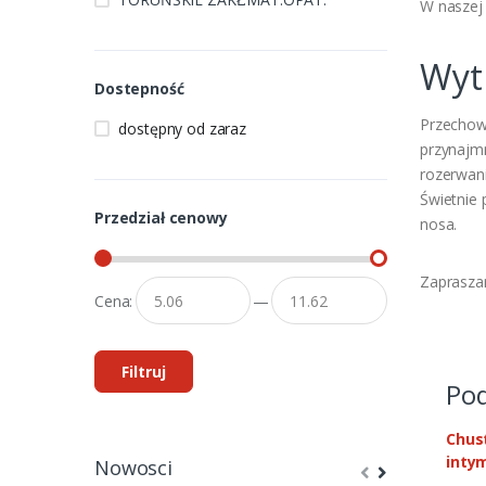
W naszej 
Wyt
Dostepność
Przechowu
dostępny od zaraz
przynajm
rozerwani
Świetnie 
Przedział cenowy
nosa.
Zapraszam
Cena:
—
Filtruj
Pod
Chus
inty
Nowosci