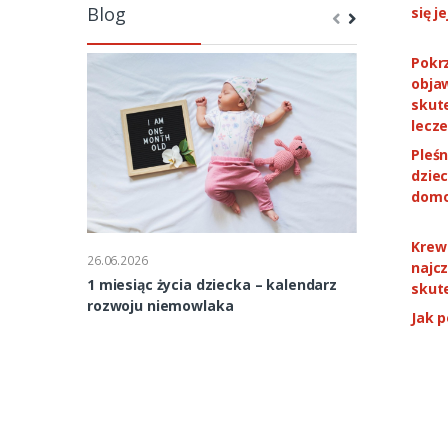
Blog
się j
Pokrz
objaw
skut
lecze
Pleśn
dziec
domo
Krew 
26.06.2026
26.06.2026
najcz
1 miesiąc życia dziecka – kalendarz
2 miesiąc ży
skut
rozwoju niemowlaka
rozwoju nie
Jak p