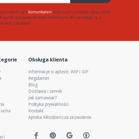
apoznałem się z
komunikatem
dotyczącym przetwarzania moich
w celu wysyłania do mnie informacji o ofercie sklepu, tj. o
ściach i rabatach
tegorie
Obsługa klienta
y
Informacje o aptece, WIF i GIF
a
Regulamin
Blog
Dostawa i cennik
Jak zamawiać?
cha
Polityka prywatności
e ucha
Kontakt
Apteka Młodzieńcza zezwolenie
w i