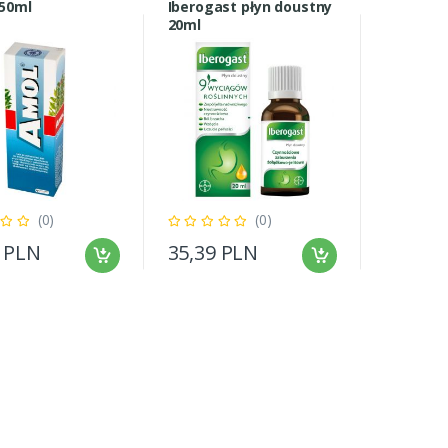
50ml
Iberogast płyn doustny
20ml
(0)
(0)
9 PLN
35,39 PLN