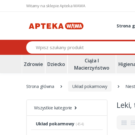
Witamy na sklepie Apteka WAWA
Strona 
Szukaj
Ciąża I
Zdrowie
Dziecko
Higien
Macierzyństwo
Strona główna
Układ pokarmowy
Nies
Leki,
Wszystkie kategorie
Układ pokarmowy
(454)