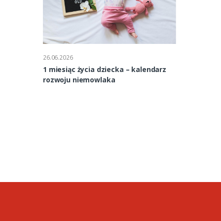
26.06.2026
26.06.2026
1 miesiąc życia dziecka – kalendarz
2 miesiąc ży
rozwoju niemowlaka
rozwoju nie