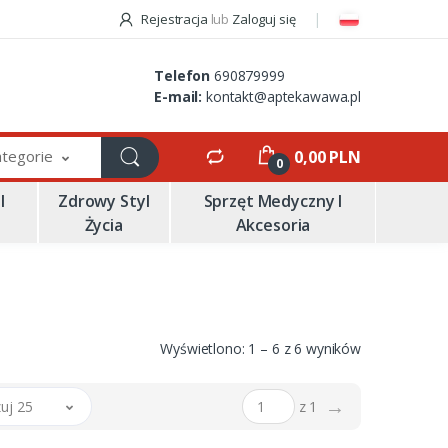
Rejestracja
lub
Zaloguj się
Telefon
690879999
E-mail:
kontakt@aptekawawa.pl
ategorie
0,00 PLN
0
I
Zdrowy Styl
Sprzęt Medyczny I
Życia
Akcesoria
Wyświetlono: 1 – 6 z 6 wyników
→
uj 25
z 1