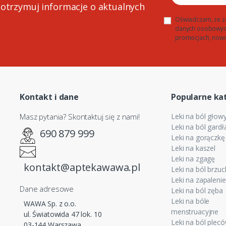
 otrzymuj informacje o aktualnych
Oświadczam, że z
danych osobowych 
promocjach, nowo
Kontakt i dane
Popularne ka
Masz pytania? Skontaktuj się z nami!
Leki na ból głow
Leki na ból gardł
690 879 999
Leki na gorączkę
Leki na kaszel
Leki na zgagę
kontakt@aptekawawa.pl
Leki na ból brzu
Leki na zapaleni
Dane adresowe
Leki na ból zęba
Leki na bóle
WAWA Sp. z o.o.
menstruacyjne
ul. Światowida 47 lok. 10
Leki na ból plecó
03-144 Warszawa