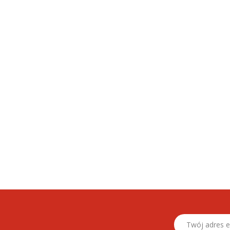
26.06.2026
cia dziecka – kalendarz
3 miesiąc życia dziecka – kalendarz
mowlaka
rozwoju niemowlaka
Twój adres email