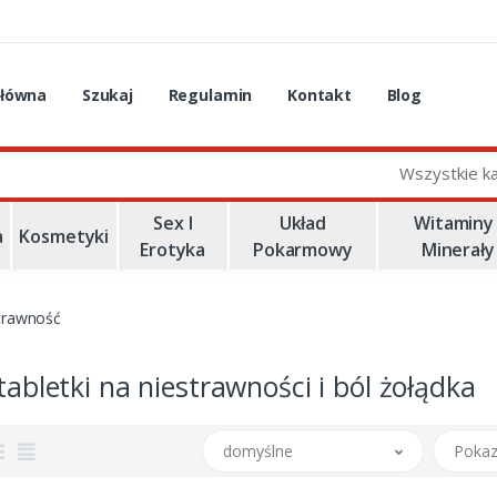
główna
Szukaj
Regulamin
Kontakt
Blog
Wszystkie k
Sex I
Układ
Witaminy 
a
Kosmetyki
Erotyka
Pokarmowy
Minerały
trawność
 tabletki na niestrawności i ból żołądka
domyślne
Pokaz