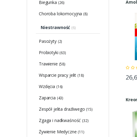
Amol
Biegunka
(26)
Choroba lokomocyjna
(8)
Niestrawność
(6)
Pasożyty
(2)
Probiotyki
(63)
Trawienie
(58)
Wsparcie pracy jelit
(18)
26,
Wzdęcia
(16)
Zaparcia
(43)
Kreon
Zespół jelita drażliwego
(15)
Zgaga i nadkwaśność
(32)
Żywienie Medyczne
(11)