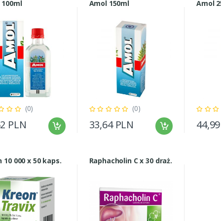
 100ml
Amol 150ml
Amol 2
(0)
(0)
62 PLN
33,64 PLN
44,9
 10 000 x 50 kaps.
Raphacholin C x 30 draż.