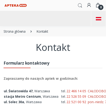
0
=
Strona główna
Kontakt
Kontakt
Formularz kontaktowy
Zapraszamy do naszych aptek w godzinach:
ul. Światowida 47
, Warszawa
tel.
22 466 14 05
CAŁODOB
stacja Metro Centrum
, Warszawa
tel.
22 526 55 09
CAŁODOB
ul. Solec 30a
, Warszawa
tel.
22 521 00 92
pon.-niedz. 