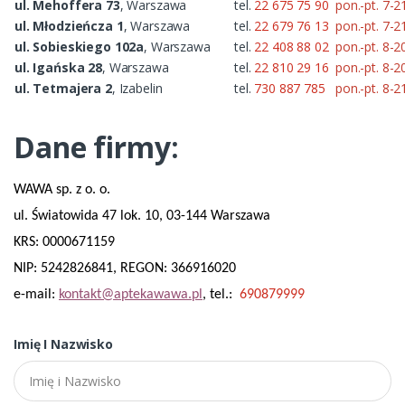
ul. Mehoffera 73
, Warszawa
tel.
22 675 75 90
pon.-pt. 7-2
ul. Młodzieńcza 1
, Warszawa
tel.
22 679 76 13
pon.-pt. 7-2
ul. Sobieskiego 102a
, Warszawa
tel.
22 408 88 02
pon.-pt. 8-2
ul. Igańska 28
, Warszawa
tel.
22 810 29 16
pon.-pt. 8-2
ul. Tetmajera 2
, Izabelin
tel.
730 887 785
pon.-pt. 8-2
Dane firmy:
WAWA sp. z o. o.
ul. Światowida 47 lok. 10, 03-144 Warszawa
KRS: 0000671159
NIP: 5242826841, REGON: 366916020
e-mail:
kontakt@aptekawawa.pl
, tel.:
690879999
Imię I Nazwisko