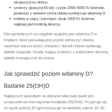
ekspozycji na słońce,
seniorzy (powyżej 65 lat): często 2000–4000 IU dziennie,
ponieważ z wiekiem skóra słabiej syntetyzuje witaminę D,
kobiety w ciąży i karmiące: około 2000 IU dziennie,
najlepiej pod kontrolą lekarza.
Dla najmłodszych szczególnie wygodna jest witamina D w
kroplach, które pozwalają precyzyjnie odmierzyć dawkę,
natomiast starsze dzieci, młodzież i dorośli chętnie wybierają
tabletki i kapsułki. Osoby mające trudności z połykaniem docenią
tabletki musujące lub do ssania.
Jak sprawdzić poziom witaminy D?
Badanie 25(OH)D
Najlepszym sposobem na dobranie właściwej dawki jest
oznaczenie we krwi stężenia metabolitu 25(OH)D. Przyjmuje się,
że wynik poniżej 20 ng/ml wskazuje na niedobór, zakres 20–30