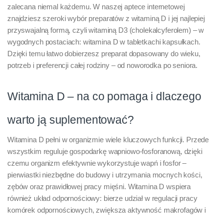
zalecana niemal każdemu. W naszej aptece internetowej
znajdziesz szeroki wybór preparatów z witaminą D i jej najlepiej
przyswajalną formą, czyli witaminą D3 (cholekalcyferolem) – w
wygodnych postaciach: witamina D w tabletkachi kapsułkach.
Dzięki temu łatwo dobierzesz preparat dopasowany do wieku,
potrzeb i preferencji całej rodziny – od noworodka po seniora.
Witamina D – na co pomaga i dlaczego
warto ją suplementować?
Witamina D pełni w organizmie wiele kluczowych funkcji. Przede
wszystkim reguluje gospodarkę wapniowo-fosforanową, dzięki
czemu organizm efektywnie wykorzystuje wapń i fosfor –
pierwiastki niezbędne do budowy i utrzymania mocnych kości,
zębów oraz prawidłowej pracy mięśni. Witamina D wspiera
również układ odpornościowy: bierze udział w regulacji pracy
komórek odpornościowych, zwiększa aktywność makrofagów i