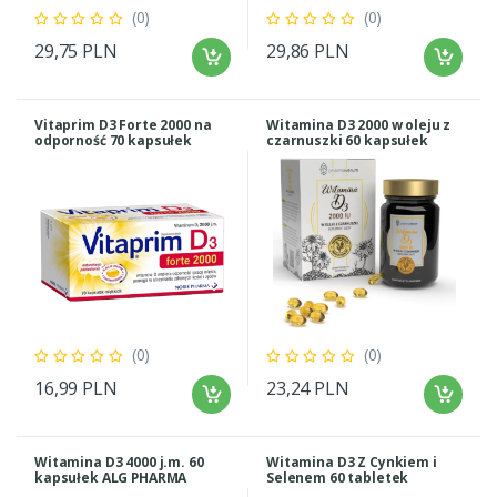
(0)
(0)
29,75 PLN
29,86 PLN
Vitaprim D3 Forte 2000 na
Witamina D3 2000 w oleju z
odporność 70 kapsułek
czarnuszki 60 kapsułek
(0)
(0)
16,99 PLN
23,24 PLN
Witamina D3 4000 j.m. 60
Witamina D3 Z Cynkiem i
kapsułek ALG PHARMA
Selenem 60 tabletek