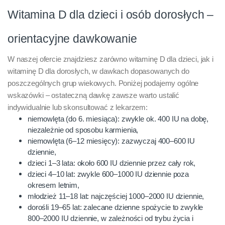
Witamina D dla dzieci i osób dorosłych –
orientacyjne dawkowanie
W naszej ofercie znajdziesz zarówno witaminę D dla dzieci, jak i
witaminę D dla dorosłych, w dawkach dopasowanych do
poszczególnych grup wiekowych. Poniżej podajemy ogólne
wskazówki – ostateczną dawkę zawsze warto ustalić
indywidualnie lub skonsultować z lekarzem:
niemowlęta (do 6. miesiąca): zwykle ok. 400 IU na dobę,
niezależnie od sposobu karmienia,
niemowlęta (6–12 miesięcy): zazwyczaj 400–600 IU
dziennie,
dzieci 1–3 lata: około 600 IU dziennie przez cały rok,
dzieci 4–10 lat: zwykle 600–1000 IU dziennie poza
okresem letnim,
młodzież 11–18 lat: najczęściej 1000–2000 IU dziennie,
dorośli 19–65 lat: zalecane dzienne spożycie to zwykle
800–2000 IU dziennie, w zależności od trybu życia i