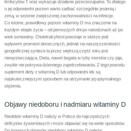
limfocytów T oraz wykazuje działanie przeciwzapalne. To dlatego
o jej odpowiedni poziom warto zadbać szczególnie jesienią i
zimą, w sezonie zwiększonej zachorowalności na infekcje.
Co istotne, prawidłowy poziom witaminy D ma znaczenie na
każdym etapie życia – od pierwszych dni po narodzinach aż po
wiek senioralny. Cholekalcyferol powstaje w skórze pod
wpływem promieni słonecznych, jednak na naszej szerokości
geograficznej synteza ta przez większą część roku jest
niewystarczająca. Dieta, nawet bogata w ryby morskie czy jaja,
zwykle nie pokrywa dziennego zapotrzebowania. Z tego powodu
suplement diety z witaminą D lub odpowiedni lek są
najskuteczniejszym sposobem na utrzymanie jej optymalnego
stężenia.
Objawy niedoboru i nadmiaru witaminy D
Niedobór witaminy D należy w Polsce do najczęstszych
deficytów żywieniowych i może objawiać się na wiele sposobów.
Do typowych objawów niedoboru witaminy D należą: