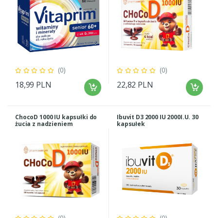
(0)
(0)
18,99 PLN
22,82 PLN
ChocoD 1000 IU kapsułki do
Ibuvit D3 2000 IU 2000I.U. 30
żucia z nadzieniem
kapsułek
czekoladowym 60 kapsułek
(0)
(0)