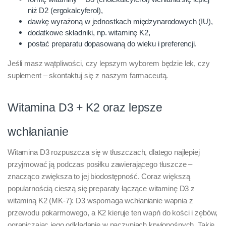
niż D2 (ergokalcyferol),
dawkę wyrażoną w jednostkach międzynarodowych (IU),
dodatkowe składniki, np. witaminę K2,
postać preparatu dopasowaną do wieku i preferencji.
Jeśli masz wątpliwości, czy lepszym wyborem będzie lek, czy
suplement – skontaktuj się z naszym farmaceutą.
Witamina D3 + K2 oraz lepsze
wchłanianie
Witamina D3 rozpuszcza się w tłuszczach, dlatego najlepiej
przyjmować ją podczas posiłku zawierającego tłuszcze –
znacząco zwiększa to jej biodostępność. Coraz większą
popularnością cieszą się preparaty łączące witaminę D3 z
witaminą K2 (MK-7): D3 wspomaga wchłanianie wapnia z
przewodu pokarmowego, a K2 kieruje ten wapń do kości i zębów,
ograniczając jego odkładanie w naczyniach krwionośnych. Takie