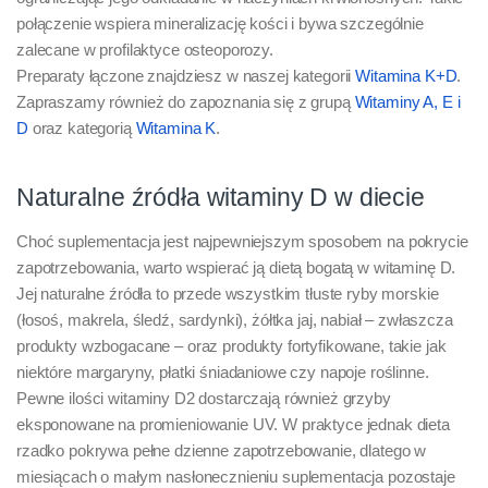
połączenie wspiera mineralizację kości i bywa szczególnie
zalecane w profilaktyce osteoporozy.
Preparaty łączone znajdziesz w naszej kategorii
Witamina K+D
.
Zapraszamy również do zapoznania się z grupą
Witaminy A, E i
D
oraz kategorią
Witamina K
.
Naturalne źródła witaminy D w diecie
Choć suplementacja jest najpewniejszym sposobem na pokrycie
zapotrzebowania, warto wspierać ją dietą bogatą w witaminę D.
Jej naturalne źródła to przede wszystkim tłuste ryby morskie
(łosoś, makrela, śledź, sardynki), żółtka jaj, nabiał – zwłaszcza
produkty wzbogacane – oraz produkty fortyfikowane, takie jak
niektóre margaryny, płatki śniadaniowe czy napoje roślinne.
Pewne ilości witaminy D2 dostarczają również grzyby
eksponowane na promieniowanie UV. W praktyce jednak dieta
rzadko pokrywa pełne dzienne zapotrzebowanie, dlatego w
miesiącach o małym nasłonecznieniu suplementacja pozostaje