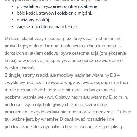
przewlekłe zmęczenie i ogólne osłabienie,
bóle kości, stawów i osłabienie mięśni,
obniżony nastrój,
większa podatność na infekcje.
U dzieci długotrwały niedobór grozi krzywicą – schorzeniem
prowadzącym do deformacji i osłabienia układu kostnego. U
dorosłych skutkiem deficytu bywa osteomalacja (zmiękczenie
kości), a w dłuższej perspektywie osteoporoza i zwiększone
ryzyko złamań.
Z drugiej strony rzadki, ale możliwy nadmiar witaminy D3 –
zwykle wynikający z niewłaściwej, zbyt wysokiej suplementacji –
może prowadzić do hiperkalcemii, czyli podwyższonego
poziomu wapnia we krwi. Objawy nadmiaru witaminy D to m.in.
nudności, wymioty, bóle głowy i brzucha, wzmożone
pragnieniem, częste oddawanie moczu oraz zmęczenie. Dlatego
tak ważne jest, by witaminę D dawkować rozsądnie i nie
przekraczać zalecanych ilości bez konsultacji ze specjalistą.