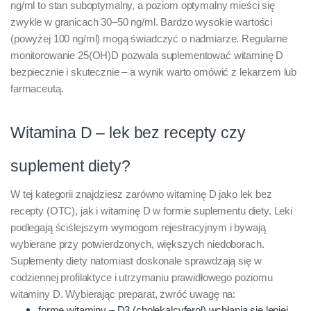
ng/ml to stan suboptymalny, a poziom optymalny mieści się
zwykle w granicach 30–50 ng/ml. Bardzo wysokie wartości
(powyżej 100 ng/ml) mogą świadczyć o nadmiarze. Regularne
monitorowanie 25(OH)D pozwala suplementować witaminę D
bezpiecznie i skutecznie – a wynik warto omówić z lekarzem lub
farmaceutą.
Witamina D – lek bez recepty czy
suplement diety?
W tej kategorii znajdziesz zarówno witaminę D jako lek bez
recepty (OTC), jak i witaminę D w formie suplementu diety. Leki
podlegają ściślejszym wymogom rejestracyjnym i bywają
wybierane przy potwierdzonych, większych niedoborach.
Suplementy diety natomiast doskonale sprawdzają się w
codziennej profilaktyce i utrzymaniu prawidłowego poziomu
witaminy D. Wybierając preparat, zwróć uwagę na:
formę witaminy – D3 (cholekalcyferol) wchłania się lepiej