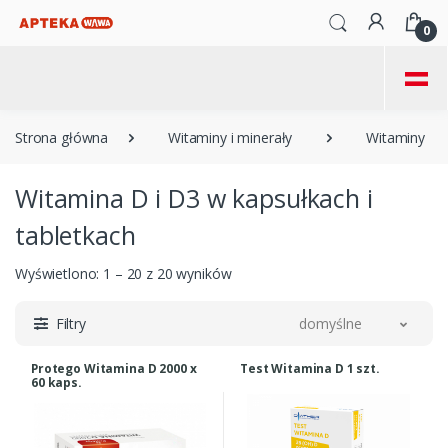
0
=
Strona główna
Witaminy i minerały
Witaminy
Witamina D i D3 w kapsułkach i
tabletkach
Wyświetlono: 1 – 20 z 20 wyników
Filtry
domyślne
Protego Witamina D 2000 x
Test Witamina D 1 szt.
60 kaps.