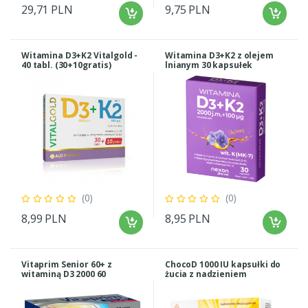
29,71 PLN
9,75 PLN
Witamina D3+K2 Vitalgold -
Witamina D3+K2 z olejem
40 tabl. (30+10gratis)
lnianym 30 kapsułek
(0)
(0)
8,99 PLN
8,95 PLN
Vitaprim Senior 60+ z
ChocoD 1000 IU kapsułki do
witaminą D3 2000 60
żucia z nadzieniem
tabletek
czekoladowym 30 kapsułek