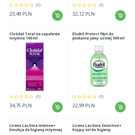
(0)
(0)
23,49 PLN
32,12 PLN
Clotidal Total na zapalenie
Eludril Protect Płyn do
intymne 100 ml
płukania jamy ustnej 500 ml
(0)
(0)
34,75 PLN
22,99 PLN
Lirene Lactima Intense+
Lirene Lactima Sensitive+
Emulsja do higieny intymnej
Kojący żel do higieny
z Aloesem 300ml
intymnej 300 ml