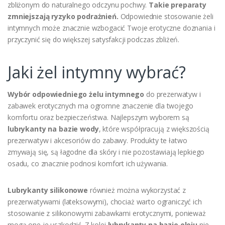
zbliżonym do naturalnego odczynu pochwy.
Takie preparaty
zmniejszają ryzyko podrażnień.
Odpowiednie stosowanie żeli
intymnych może znacznie wzbogacić Twoje erotyczne doznania i
przyczynić się do większej satysfakcji podczas zbliżeń.
Jaki żel intymny wybrać?
Wybór odpowiedniego żelu intymnego
do prezerwatyw i
zabawek erotycznych ma ogromne znaczenie dla twojego
komfortu oraz bezpieczeństwa. Najlepszym wyborem są
lubrykanty na bazie wody
, które współpracują z większością
prezerwatyw i akcesoriów do zabawy. Produkty te łatwo
zmywają się, są łagodne dla skóry i nie pozostawiają lepkiego
osadu, co znacznie podnosi komfort ich używania.
Lubrykanty silikonowe
również można wykorzystać z
prezerwatywami (lateksowymi), chociaż warto ograniczyć ich
stosowanie z silikonowymi zabawkami erotycznymi, ponieważ
mogą one je uszkodzić. Z kolei
lubrykanty na bazie oleju
nie