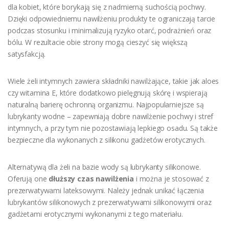
dla kobiet, które borykają się z nadmierną suchością pochwy.
Dzięki odpowiedniemu nawilżeniu produkty te ograniczają tarcie
podczas stosunku i minimalizują ryzyko otarć, podrażnień oraz
bólu. W rezultacie obie strony mogą cieszyć się większą
satysfakcją.
Wiele żeli intymnych zawiera składniki nawilżające, takie jak aloes
czy witamina E, które dodatkowo pielęgnują skórę i wspierają
naturalną barierę ochronną organizmu. Najpopularniejsze są
lubrykanty wodne – zapewniają dobre nawilżenie pochwy i stref
intymnych, a przy tym nie pozostawiają lepkiego osadu. Są także
bezpieczne dla wykonanych z silikonu gadżetów erotycznych.
Alternatywą dla żeli na bazie wody są lubrykanty silikonowe.
Oferują one
dłuższy czas nawilżenia
i można je stosować z
prezerwatywami lateksowymi. Należy jednak unikać łączenia
lubrykantów silikonowych z prezerwatywami silikonowymi oraz
gadżetami erotycznymi wykonanymi z tego materiału.