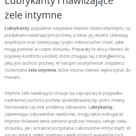
Lubrykanty i nawilżające
żele intymne
Lubrykanty
, popularnie nazywane również żelami intymnymi, są
produktami nawilżającymi pochwę, a także jej okolice. Ułatwiają
współżycie oraz zmniejszają ryzyko mikrourazów i otarć, jakie
mogą powstać w czasie stosunku. Preparaty te służą również do
poprawy komfortu u kobiet, które zmagają się z dolegliwością,
jaką jest suchość pochwy. W naszym asortymencie znajdziesz
różnorodne
żele intymne
, które można również wykorzystać do
masażu.
Intymne żele nawilżające stosuje się najczęściej w przypadku
nadmiernej suchości pochwy spowodowanej np. przez zmiany
hormonalne czy inne problemy zdrowotne. L
ubrykanty,
zapewniając odpowiednie nawilżenie, mogą także wzbogacać
intymne doświadczenia zarówno podczas masażu całego ciała,
stosunku, jak i w trakcie korzystania z akcesoriów erotycznych. W
naszej aptece online znajdziesz wiele różnych wariantów tych