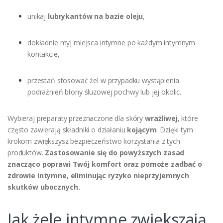
unikaj
lubrykantów na bazie oleju
,
dokładnie myj miejsca intymne po każdym intymnym
kontakcie,
przestań stosować żel w przypadku wystąpienia
podrażnień błony śluzowej pochwy lub jej okolic.
Wybieraj preparaty przeznaczone dla skóry
wrażliwej
, które
często zawierają składniki o działaniu
kojącym
. Dzięki tym
krokom zwiększysz bezpieczeństwo korzystania z tych
produktów.
Zastosowanie się do powyższych zasad
znacząco poprawi Twój komfort oraz pomoże zadbać o
zdrowie intymne, eliminując ryzyko nieprzyjemnych
skutków ubocznych.
Jak żele intymne zwiększają