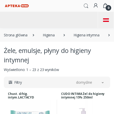
0
=
Strona główna
Higiena
Higiena intymna
Żele, emulsje, płyny do higieny
intymnej
Wyświetlono: 1 – 23 z 23 wyników
Filtry
domyślne
Chust. d/hig.
CUDO INTIMA Żel do higieny
intym.LACTACYD
intymnej 15% 250ml
Antibacterial