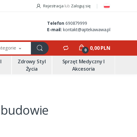
Rejestracja
lub
Zaloguj się
Telefon
690879999
E-mail:
kontakt@aptekawawa.pl
ategorie
0,00 PLN
0
I
Zdrowy Styl
Sprzęt Medyczny I
Życia
Akcesoria
ebudowie