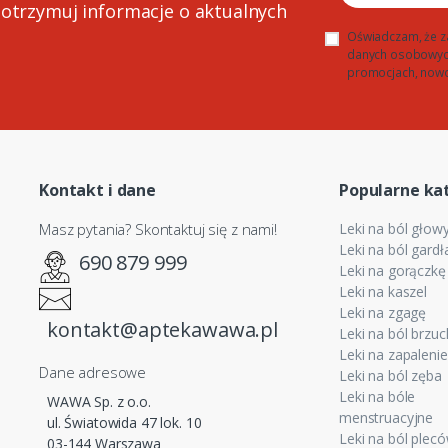
 otrzymuj informacje o aktualnych
Oświadczam, że z
danych osobowych 
promocjach, nowo
Kontakt i dane
Popularne ka
Masz pytania? Skontaktuj się z nami!
Leki na ból głow
Leki na ból gardł
690 879 999
Leki na gorączkę
Leki na kaszel
Leki na zgagę
kontakt@aptekawawa.pl
Leki na ból brzu
Leki na zapaleni
Dane adresowe
Leki na ból zęba
Leki na bóle
WAWA Sp. z o.o.
menstruacyjne
ul. Światowida 47 lok. 10
Leki na ból plecó
03-144 Warszawa