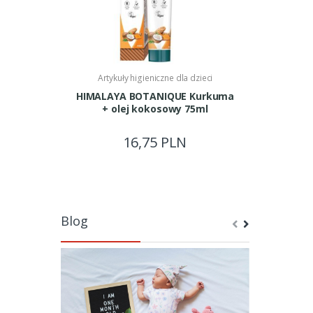
Artykuły higieniczne dla dzieci
Artykuł
HIMALAYA BOTANIQUE Kurkuma
E
+ olej kokosowy 75ml
Przeciw
płukania 
16,75 PLN
Blog