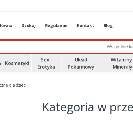
główna
Szukaj
Regulamin
Kontakt
Blog
Wszystkie k
Sex I
Układ
Witaminy 
a
Kosmetyki
Erotyka
Pokarmowy
Minerały
czne dla dzieci
Kategoria w prz