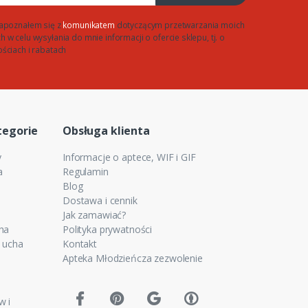
apoznałem się z
komunikatem
dotyczącym przetwarzania moich
w celu wysyłania do mnie informacji o ofercie sklepu, tj. o
ściach i rabatach
tegorie
Obsługa klienta
y
Informacje o aptece, WIF i GIF
a
Regulamin
Blog
Dostawa i cennik
Jak zamawiać?
cha
Polityka prywatności
e ucha
Kontakt
Apteka Młodzieńcza zezwolenie
w i