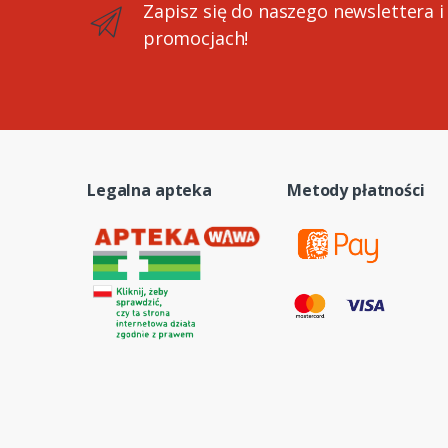
Zapisz się do naszego newslettera i
promocjach!
Legalna apteka
Metody płatności