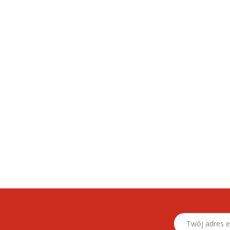
26.06.2026
cia dziecka – kalendarz
3 miesiąc życia dziecka – kalendarz
mowlaka
rozwoju niemowlaka
Twój adres email