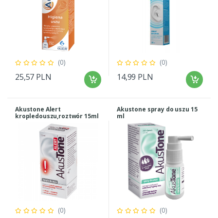
(0)
(0)
25,57 PLN
14,99 PLN
Akustone Alert
Akustone spray do uszu 15
kropledouszu,roztwór 15ml
ml
(0)
(0)