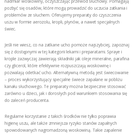
nadmiar woskowiny, oczyszczając przewód słuchowy. Pomagają
pozbyć się osadów, które mogą prowadzić do uczucia zatkania i
problemów ze słuchem. Oferujemy preparaty do czyszczenia
uszu w formie aerozolu, kropli, płynów, a nawet specjalnych
świec.
Jeśli nie wiesz, co na zatkane ucho pomoże najszybciej, zapoznaj
się z dostępnymi w tej kategorii lekami i preparatami. Spraye i
krople zazwyczaj zawierają składniki jak oleje mineralne, parafina
czy glicerol, które efektywnie rozpuszczają woskowinę i
pozwalają odetkać ucho. Alternatywną metodą jest świecowanie
– proces wykorzystujący specjalne świece zapalane w pobliżu
kanału słuchowego. Te preparaty można bezpiecznie stosować
zarówno u dzieci, jak i dorosłych pod warunkiem stosowania się
do zaleceń producenta.
Regularne korzystanie z takich środków nie tylko poprawia
higienę uszu, ale także zmniejsza ryzyko stanów zapalnych
spowodowanych nagromadzoną woskowiną. Takie zapalenie