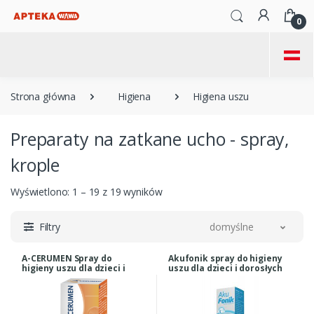
0
=
Strona główna
Higiena
Higiena uszu
Preparaty na zatkane ucho - spray,
krople
Wyświetlono: 1 – 19 z 19 wyników
Filtry
domyślne
A-CERUMEN Spray do
Akufonik spray do higieny
higieny uszu dla dzieci i
uszu dla dzieci i dorosłych
dorosłych 40ml
30 ml