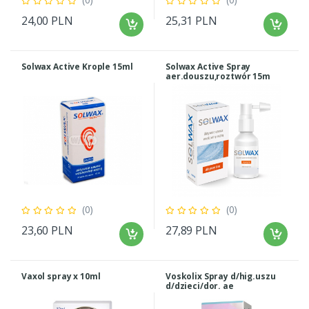
24,00 PLN
25,31 PLN
Solwax Active Krople 15ml
Solwax Active Spray
aer.douszu,roztwór 15m
(0)
(0)
23,60 PLN
27,89 PLN
Vaxol spray x 10ml
Voskolix Spray d/hig.uszu
d/dzieci/dor. ae