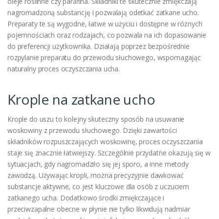
oleje roślinne czy parafina. Składniki te skutecznie zmiękczają
nagromadzoną substancję i pozwalają odetkać zatkane ucho.
Preparaty te są wygodne, łatwe w użyciu i dostępne w różnych
pojemnościach oraz rodzajach, co pozwala na ich dopasowanie
do preferencji użytkownika. Działają poprzez bezpośrednie
rozpylanie preparatu do przewodu słuchowego, wspomagając
naturalny proces oczyszczania ucha.
Krople na zatkane ucho
Krople do uszu to kolejny skuteczny sposób na usuwanie
woskowiny z przewodu słuchowego. Dzięki zawartości
składników rozpuszczających woskowinę, proces oczyszczania
staje się znacznie łatwiejszy. Szczególnie przydatne okazują się w
sytuacjach, gdy nagromadziło się jej sporo, a inne metody
zawodzą. Używając kropli, można precyzyjnie dawkować
substancje aktywne, co jest kluczowe dla osób z uczuciem
zatkanego ucha. Dodatkowo środki zmiękczające i
przeciwzapalne obecne w płynie nie tylko likwidują nadmiar