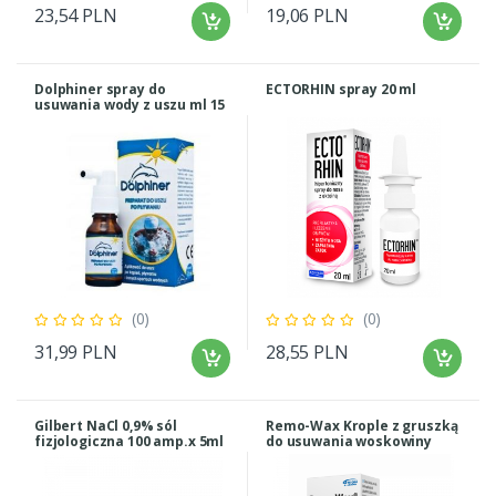
23,54 PLN
19,06 PLN
Dolphiner spray do
ECTORHIN spray 20 ml
usuwania wody z uszu ml 15
ml
(0)
(0)
31,99 PLN
28,55 PLN
Gilbert NaCl 0,9% sól
Remo-Wax Krople z gruszką
fizjologiczna 100 amp.x 5ml
do usuwania woskowiny
usznej 10ml