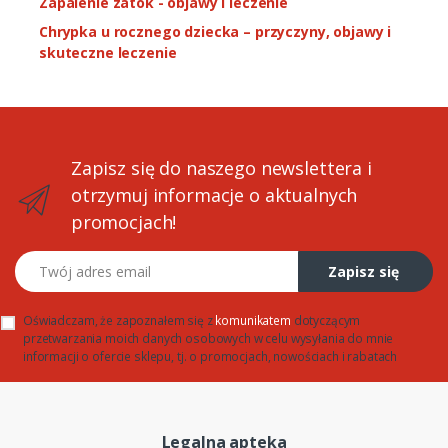
Zapalenie zatok - objawy i leczenie
Chrypka u rocznego dziecka – przyczyny, objawy i
skuteczne leczenie
Zapisz się do naszego newslettera i
otrzymuj informacje o aktualnych
promocjach!
Twój adres email
Zapisz się
Oświadczam, że zapoznałem się z
komunikatem
dotyczącym
przetwarzania moich danych osobowych w celu wysyłania do mnie
informacji o ofercie sklepu, tj. o promocjach, nowościach i rabatach
Legalna apteka