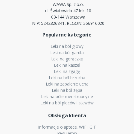
WAWA Sp. z o.o.
ul. Światowida 47 lok. 10
03-144 Warszawa
NIP: 5242826841, REGON: 366916020
Popularne kategorie
Leki na ból głowy
Leki na ból gardła
Leki na gorączkę
Leki na kaszel
Leki na zgagę
Leki na ból brzucha
Leki na zapalenie ucha
Leki na ból zęba
Leki na bóle menstruacyjne
Leki na ból pleców i stawów
Obsługa klienta
Informacje o aptece, WIF i GIF
Regulamin