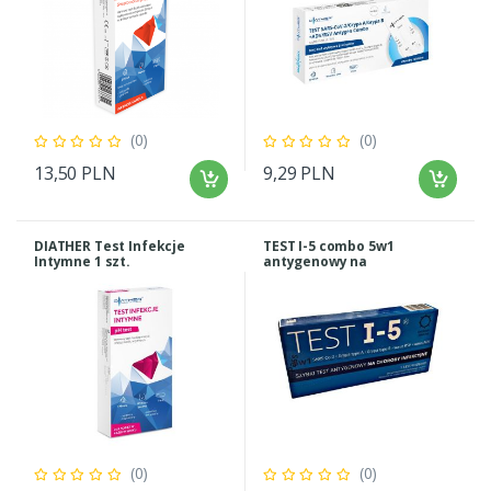
(0)
(0)
13,50 PLN
9,29 PLN
DIATHER Test Infekcje
TEST I-5 combo 5w1
Intymne 1 szt.
antygenowy na
choroby infekcyjne SARS-
CoV-2/FluA/FluB+ADV/RSV
(0)
(0)