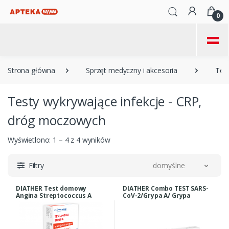
0
=
Strona główna
Sprzęt medyczny i akcesoria
Tes
Testy wykrywające infekcje - CRP,
dróg moczowych
Wyświetlono: 1 – 4 z 4 wyników
Filtry
domyślne
DIATHER Test domowy
DIATHER Combo TEST SARS-
Angina Streptococcus A
CoV-2/Grypa A/ Grypa
B+ADV/RSV Antygen szybki
test (LFIA)