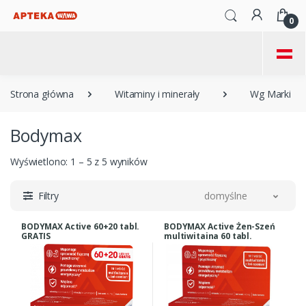
0
=
Strona główna
Witaminy i minerały
Wg Marki
Bodymax
Wyświetlono: 1 – 5 z 5 wyników
Filtry
domyślne
BODYMAX Active 60+20 tabl.
BODYMAX Active Żen-Szeń
GRATIS
multiwitaina 60 tabl.