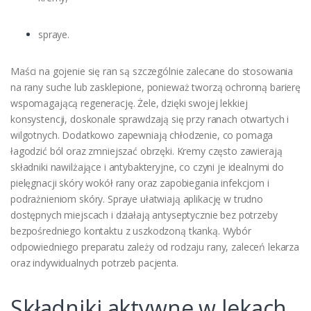
spraye.
Maści na gojenie się ran są szczególnie zalecane do stosowania
na rany suche lub zasklepione, ponieważ tworzą ochronną barierę
wspomagającą regenerację. Żele, dzięki swojej lekkiej
konsystencji, doskonale sprawdzają się przy ranach otwartych i
wilgotnych. Dodatkowo zapewniają chłodzenie, co pomaga
łagodzić ból oraz zmniejszać obrzęki. Kremy często zawierają
składniki nawilżające i antybakteryjne, co czyni je idealnymi do
pielęgnacji skóry wokół rany oraz zapobiegania infekcjom i
podrażnieniom skóry. Spraye ułatwiają aplikację w trudno
dostępnych miejscach i działają antyseptycznie bez potrzeby
bezpośredniego kontaktu z uszkodzoną tkanką. Wybór
odpowiedniego preparatu zależy od rodzaju rany, zaleceń lekarza
oraz indywidualnych potrzeb pacjenta.
Składniki aktywne w lekach