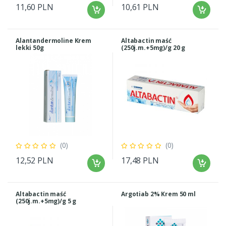
11,60 PLN
10,61 PLN
Alantandermoline Krem
Altabactin maść
lekki 50g
(250j.m.+5mg)/g 20 g
(0)
(0)
12,52 PLN
17,48 PLN
Altabactin maść
Argotiab 2% Krem 50 ml
(250j.m.+5mg)/g 5 g