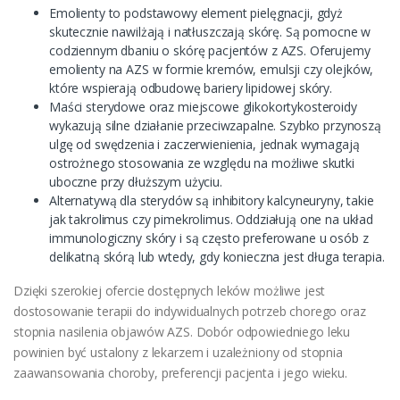
Emolienty to podstawowy element pielęgnacji, gdyż
skutecznie nawilżają i natłuszczają skórę. Są pomocne w
codziennym dbaniu o skórę pacjentów z AZS. Oferujemy
emolienty na AZS w formie kremów, emulsji czy olejków,
które wspierają odbudowę bariery lipidowej skóry.
Maści sterydowe oraz miejscowe glikokortykosteroidy
wykazują silne działanie przeciwzapalne. Szybko przynoszą
ulgę od swędzenia i zaczerwienienia, jednak wymagają
ostrożnego stosowania ze względu na możliwe skutki
uboczne przy dłuższym użyciu.
Alternatywą dla sterydów są inhibitory kalcyneuryny, takie
jak takrolimus czy pimekrolimus. Oddziałują one na układ
immunologiczny skóry i są często preferowane u osób z
delikatną skórą lub wtedy, gdy konieczna jest długa terapia.
Dzięki szerokiej ofercie dostępnych leków możliwe jest
dostosowanie terapii do indywidualnych potrzeb chorego oraz
stopnia nasilenia objawów AZS. Dobór odpowiedniego leku
powinien być ustalony z lekarzem i uzależniony od stopnia
zaawansowania choroby, preferencji pacjenta i jego wieku.