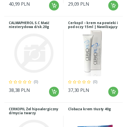
40,99 PLN
29,09 PLN
CALMAPHEROL S.C Maść
Cerkopil – krem na powieki i
niesterydowa d/sk.20g
pod oczy 15 ml | Nawilżający
& Łagodzący
(0)
(0)
38,38 PLN
37,30 PLN
CERKOPIL Żel hipoalergiczny
Clobaza krem tłusty 40g
d/mycia twarzy