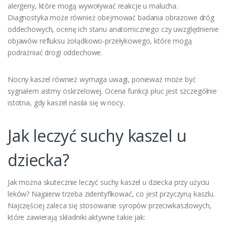
alergeny, które mogą wywoływać reakcje u malucha.
Diagnostyka może również obejmować badania obrazowe dróg
oddechowych, ocenę ich stanu anatomicznego czy uwzględnienie
objawów refluksu żołądkowo-przełykowego, które mogą
podrażniać drogi oddechowe.
Nocny kaszel również wymaga uwagi, ponieważ może być
sygnałem astmy oskrzelowej. Ocena funkcji płuc jest szczególnie
istotna, gdy kaszel nasila się w nocy.
Jak leczyć suchy kaszel u
dziecka?
Jak można skutecznie leczyć suchy kaszel u dziecka przy użyciu
leków? Najpierw trzeba zidentyfikować, co jest przyczyną kaszlu.
Najczęściej zaleca się stosowanie syropów przeciwkaszlowych,
które zawierają składniki aktywne takie jak: