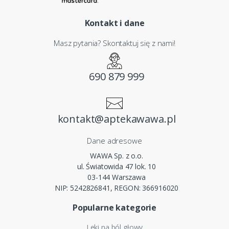
Kontakt i dane
Masz pytania? Skontaktuj się z nami!
690 879 999
kontakt@aptekawawa.pl
Dane adresowe
WAWA Sp. z o.o.
ul. Światowida 47 lok. 10
03-144 Warszawa
NIP: 5242826841, REGON: 366916020
Popularne kategorie
Leki na ból głowy