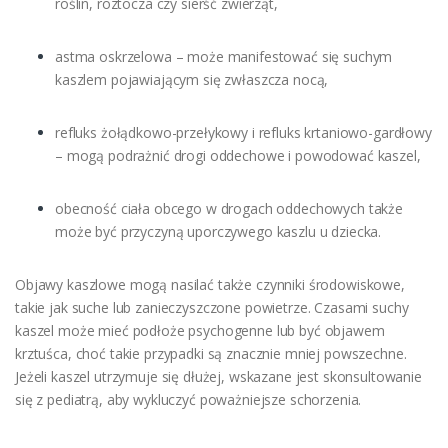
roślin, roztocza czy sierść zwierząt,
astma oskrzelowa – może manifestować się suchym
kaszlem pojawiającym się zwłaszcza nocą,
refluks żołądkowo-przełykowy i refluks krtaniowo-gardłowy
– mogą podrażnić drogi oddechowe i powodować kaszel,
obecność ciała obcego w drogach oddechowych także
może być przyczyną uporczywego kaszlu u dziecka.
Objawy kaszlowe mogą nasilać także czynniki środowiskowe,
takie jak suche lub zanieczyszczone powietrze. Czasami suchy
kaszel może mieć podłoże psychogenne lub być objawem
krztuśca, choć takie przypadki są znacznie mniej powszechne.
Jeżeli kaszel utrzymuje się dłużej, wskazane jest skonsultowanie
się z pediatrą, aby wykluczyć poważniejsze schorzenia.