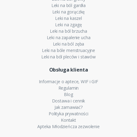
Leki na ból gardła
Leki na gorączkę
Leki na kaszel
Leki na zgagę
Leki na ból brzucha
Leki na zapalenie ucha
Leki na ból zęba
Leki na bóle menstruacyjne
Leki na ból pleców i stawów
Obsługa klienta
Informacje o aptece, WIF i GIF
Regulamin
Blog
Dostawa i cennik
Jak zamawiać?
Polityka prywatności
Kontakt
Apteka Młodzieńcza zezwolenie