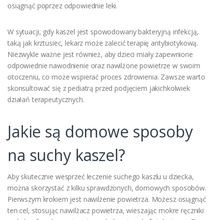
osiągnąć poprzez odpowiednie leki.
W sytuacji, gdy kaszel jest spowodowany bakteryjną infekcją,
taką jak krztusiec, lekarz może zalecić terapię antybiotykową.
Niezwykle ważne jest również, aby dzieci miały zapewnione
odpowiednie nawodnienie oraz nawilżone powietrze w swoim
otoczeniu, co może wspierać proces zdrowienia. Zawsze warto
skonsultować się z pediatrą przed podjęciem jakichkolwiek
działań terapeutycznych.
Jakie są domowe sposoby
na suchy kaszel?
Aby skutecznie wesprzeć leczenie suchego kaszlu u dziecka,
można skorzystać z kilku sprawdzonych, domowych sposobów.
Pierwszym krokiem jest nawilżenie powietrza. Możesz osiągnąć
ten cel, stosując nawilżacz powietrza, wieszając mokre ręczniki