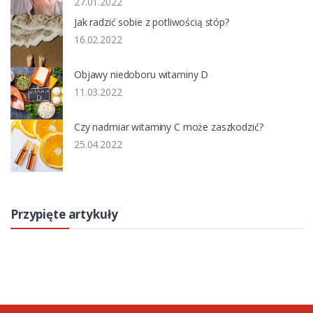
27.01.2022
Jak radzić sobie z potliwością stóp?
16.02.2022
Objawy niedoboru witaminy D
11.03.2022
Czy nadmiar witaminy C może zaszkodzić?
25.04.2022
Przypięte artykuły