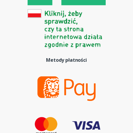
Metody płatności