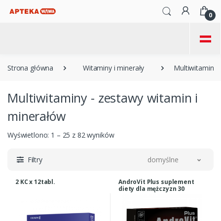
0
=
Strona główna
Witaminy i minerały
Multiwitaminy
Multiwitaminy - zestawy witamin i
minerałów
Wyświetlono: 1 – 25 z 82 wyników
Filtry
domyślne
2 KC x 12tabl.
AndroVit Plus suplement
diety dla mężczyzn 30
kapsułek