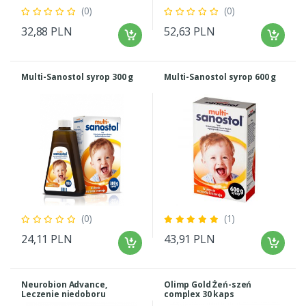
(0)
(0)
32,88 PLN
52,63 PLN
Multi-Sanostol syrop 300 g
Multi-Sanostol syrop 600 g
(0)
(1)
24,11 PLN
43,91 PLN
Neurobion Advance,
Olimp Gold Żeń-szeń
Leczenie niedoboru
complex 30 kaps
witaminy B1 B6 B12 dla