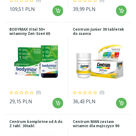
109,51 PLN
39,99 PLN
BODYMAX Vital 50+
Centrum Junior 30 tabletek
witaminy Żeń-Szeń 60
do ssania
tabletek
(0)
(0)
29,15 PLN
36,43 PLN
Centrum kompletne od A do
Centrum MAN zestaw
Z tabl. 30tabl.
witamin dla mężczyzn 90
tabl.