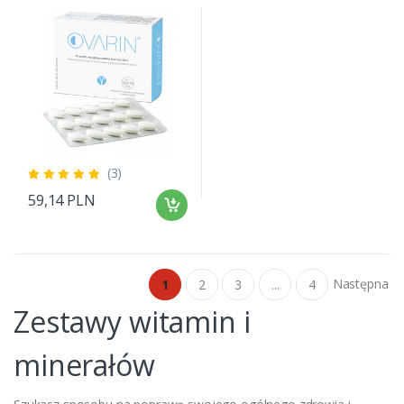
(3)
59,14 PLN
Następna
1
2
3
...
4
Zestawy witamin i
minerałów