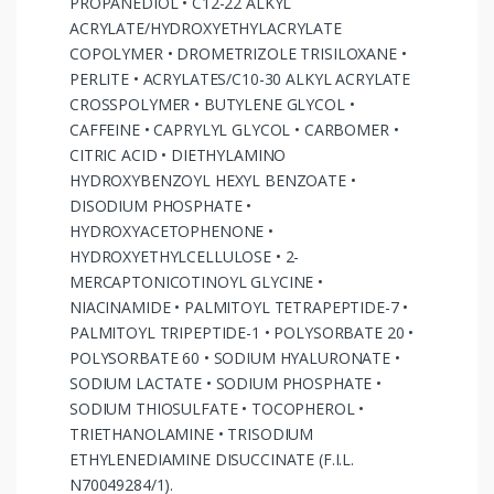
PROPANEDIOL • C12-22 ALKYL
ACRYLATE/HYDROXYETHYLACRYLATE
COPOLYMER • DROMETRIZOLE TRISILOXANE •
PERLITE • ACRYLATES/C10-30 ALKYL ACRYLATE
CROSSPOLYMER • BUTYLENE GLYCOL •
CAFFEINE • CAPRYLYL GLYCOL • CARBOMER •
CITRIC ACID • DIETHYLAMINO
HYDROXYBENZOYL HEXYL BENZOATE •
DISODIUM PHOSPHATE •
HYDROXYACETOPHENONE •
HYDROXYETHYLCELLULOSE • 2-
MERCAPTONICOTINOYL GLYCINE •
NIACINAMIDE • PALMITOYL TETRAPEPTIDE-7 •
PALMITOYL TRIPEPTIDE-1 • POLYSORBATE 20 •
POLYSORBATE 60 • SODIUM HYALURONATE •
SODIUM LACTATE • SODIUM PHOSPHATE •
SODIUM THIOSULFATE • TOCOPHEROL •
TRIETHANOLAMINE • TRISODIUM
ETHYLENEDIAMINE DISUCCINATE (F.I.L.
N70049284/1).