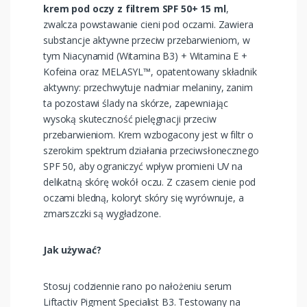
krem pod oczy z filtrem SPF 50+ 15 ml
,
zwalcza powstawanie cieni pod oczami. Zawiera
substancje aktywne przeciw przebarwieniom, w
tym Niacynamid (Witamina B3) + Witamina E +
Kofeina oraz MELASYL™, opatentowany składnik
aktywny: przechwytuje nadmiar melaniny, zanim
ta pozostawi ślady na skórze, zapewniając
wysoką skuteczność pielęgnacji przeciw
przebarwieniom. Krem wzbogacony jest w filtr o
szerokim spektrum działania przeciwsłonecznego
SPF 50, aby ograniczyć wpływ promieni UV na
delikatną skórę wokół oczu. Z czasem cienie pod
oczami bledną, koloryt skóry się wyrównuje, a
zmarszczki są wygładzone.
Jak używać?
Stosuj codziennie rano po nałożeniu serum
Liftactiv Pigment Specialist B3. Testowany na