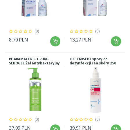
(0)
(0)
8,70 PLN
13,27 PLN
PHARAMACERIS T PURI-
OCTENISEPT spray do
SEBOGEL Żel antybakteryjny
dezynfekcji ran skóry 250
do twarzy 190ml
ml
(0)
(0)
37,99 PLN
39,91 PLN