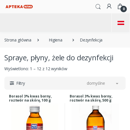
0
=
Strona główna
Higiena
Dezynfekcja
Spraye, płyny, żele do dezynfekcji
Wyświetlono: 1 – 12 z 12 wyników
Filtry
domyślne
Borasol 3% kwas borny,
Borasol 3% kwas borny,
roztwór na skórę, 100 g
roztwór na skórę, 500 g