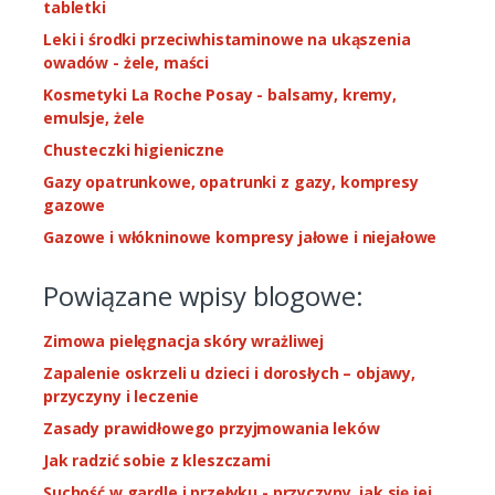
tabletki
Leki i środki przeciwhistaminowe na ukąszenia
owadów - żele, maści
Kosmetyki La Roche Posay - balsamy, kremy,
emulsje, żele
Chusteczki higieniczne
Gazy opatrunkowe, opatrunki z gazy, kompresy
gazowe
Gazowe i włókninowe kompresy jałowe i niejałowe
Powiązane wpisy blogowe:
Zimowa pielęgnacja skóry wrażliwej
Zapalenie oskrzeli u dzieci i dorosłych – objawy,
przyczyny i leczenie
Zasady prawidłowego przyjmowania leków
Jak radzić sobie z kleszczami
Suchość w gardle i przełyku - przyczyny, jak się jej