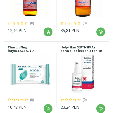
(0)
(0)
12,16 PLN
35,81 PLN
Chust. d/hig.
Help4Skin SEPTI-SPRAY
intym.LACTACYD
aerozol do leczenia ran 50
Antibacterial
ml
(0)
(0)
10,42 PLN
23,24 PLN