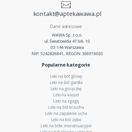
kontakt@aptekawawa.pl
Dane adresowe
WAWA Sp. z o.o.
ul. Światowida 47 lok. 10
03-144 Warszawa
NIP: 5242826841, REGON: 366916020
Popularne kategorie
Leki na ból głowy
Leki na ból gardła
Leki na gorączkę
Leki na kaszel
Leki na zgagę
Leki na ból brzucha
Leki na zapalenie ucha
Leki na ból zęba
Leki na bóle menstruacyjne
Leki na ból pleców i stawów