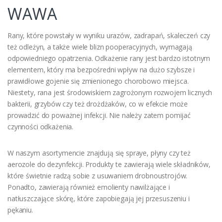
WAWA
Rany, które powstały w wyniku urazów, zadrapań, skaleczeń czy
też odleżyn, a także wiele blizn pooperacyjnych, wymagają
odpowiedniego opatrzenia. Odkażenie rany jest bardzo istotnym
elementem, który ma bezpośredni wpływ na dużo szybsze i
prawidłowe gojenie się zmienionego chorobowo miejsca.
Niestety, rana jest środowiskiem zagrożonym rozwojem licznych
bakterii, grzybów czy też drożdżaków, co w efekcie może
prowadzić do poważnej infekcji. Nie należy zatem pomijać
czynności odkażenia.
W naszym asortymencie znajdują się spraye, płyny czy też
aerozole do dezynfekcji. Produkty te zawierają wiele składników,
które świetnie radzą sobie z usuwaniem drobnoustrojów.
Ponadto, zawierają również emolienty nawilżające i
natłuszczające skórę, które zapobiegają jej przesuszeniu i
pękaniu.