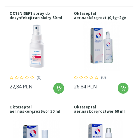
OCTENISEPT spray do
Oktaseptal
dezynfekcji ran skóry 50 ml
aer.naskórę,rozt.(0,1g+2g)/
250
(0)
(0)
22,84 PLN
26,84 PLN
Oktaseptal
Oktaseptal
aer.naskórę,roztwór 30 ml
aer.naskórę,roztwór 60 ml