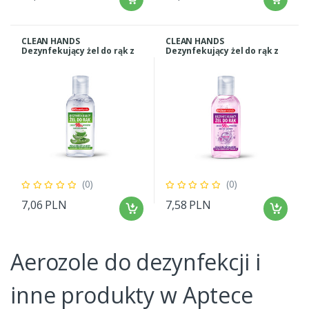
CLEAN HANDS
CLEAN HANDS
Dezynfekujący żel do rąk z
Dezynfekujący żel do rąk z
aloesem i prowitaminą B5
kolagenem i witaminą E
50 ml
FLOWER BLOSSOM 50 ml
(0)
(0)
7,06 PLN
7,58 PLN
Aerozole do dezynfekcji i
inne produkty w Aptece