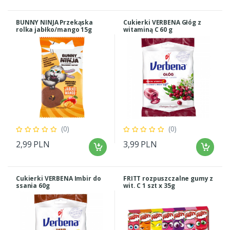
BUNNY NINJA Przekąska
Cukierki VERBENA Głóg z
rolka jabłko/mango 15g
witaminą C 60 g
(0)
(0)
2,99 PLN
3,99 PLN
Cukierki VERBENA Imbir do
FRITT rozpuszczalne gumy z
ssania 60g
wit. C 1 szt x 35g