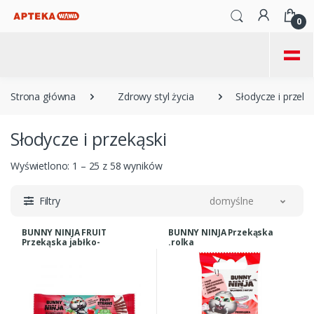
0
=
Strona główna
Zdrowy styl życia
Słodycze i przeką
Słodycze i przekąski
Wyświetlono: 1 – 25 z 58 wyników
Filtry
domyślne
BUNNY NINJA FRUIT
BUNNY NINJA Przekąska
Przekąska jabłko-
.rolka
truskawka 16g
jabłko/truskawka/banan
15g