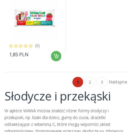
(0)
1,85 PLN
Następna
1
2
3
Słodycze i przekąski
W aptece WAWA można znaleźć różne formy słodyczy i
przekąsek, np. lizaki dla dzieci, gumy do żucia, drażetki
odświeżające z witaminą C, które mogą wspomóc układ
odpornościowy. Proponowane przez nas słodycze są zdrowszą