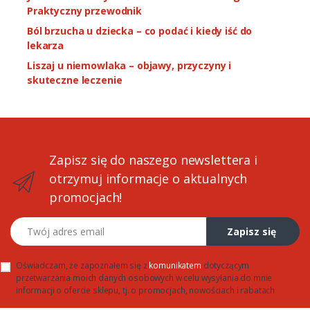
Praktyczny przewodnik
Ból brzucha u dziecka – co podać i kiedy iść do
lekarza
Liszaj u niemowlaka – objawy, przyczyny i
skuteczne leczenie
Zapisz się do naszego newslettera i
otrzymuj informacje o aktualnych
promocjach!
Twój adres email
Zapisz się
Oświadczam, że zapoznałem się z
komunikatem
dotyczącym
przetwarzania moich danych osobowych w celu wysyłania do mnie
informacji o ofercie sklepu, tj. o promocjach, nowościach i rabatach