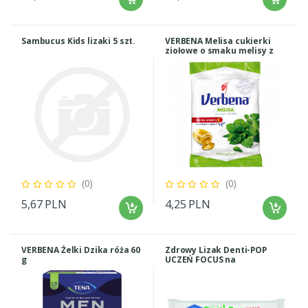
Sambucus Kids lizaki 5 szt.
VERBENA Melisa cukierki
ziołowe o smaku melisy z
dodatkiem witaminy C.
(0)
(0)
5,67 PLN
4,25 PLN
VERBENA Żelki Dzika róża 60
Zdrowy Lizak Denti-POP
g
UCZEŃ FOCUS na
koncentrację 1szt.