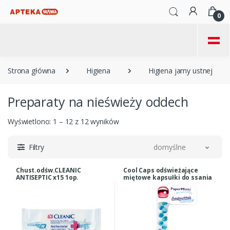
0
=
Strona główna
Higiena
Higiena jamy ustnej
Preparaty na nieświeży oddech
Wyświetlono: 1 – 12 z 12 wyników
Filtry
domyślne
Chust.odśw.CLEANIC
Cool Caps odświeżające
ANTISEPTIC x15 1op.
miętowe kapsułki do ssania
bez cukru 18 kuleczek