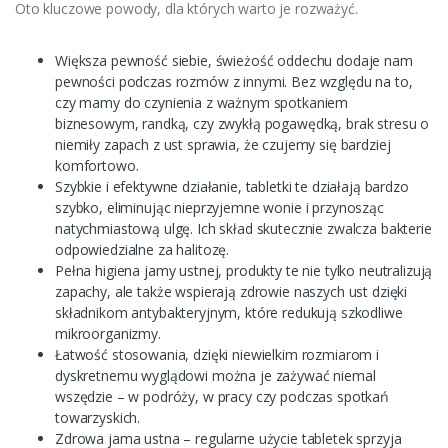
Oto kluczowe powody, dla których warto je rozważyć.
Większa pewność siebie, świeżość oddechu dodaje nam
pewności podczas rozmów z innymi. Bez względu na to,
czy mamy do czynienia z ważnym spotkaniem
biznesowym, randką, czy zwykłą pogawędką, brak stresu o
niemiły zapach z ust sprawia, że czujemy się bardziej
komfortowo.
Szybkie i efektywne działanie, tabletki te działają bardzo
szybko, eliminując nieprzyjemne wonie i przynosząc
natychmiastową ulgę. Ich skład skutecznie zwalcza bakterie
odpowiedzialne za halitozę.
Pełna higiena jamy ustnej, produkty te nie tylko neutralizują
zapachy, ale także wspierają zdrowie naszych ust dzięki
składnikom antybakteryjnym, które redukują szkodliwe
mikroorganizmy.
Łatwość stosowania, dzięki niewielkim rozmiarom i
dyskretnemu wyglądowi można je zażywać niemal
wszędzie – w podróży, w pracy czy podczas spotkań
towarzyskich.
Zdrowa jama ustna – regularne użycie tabletek sprzyja