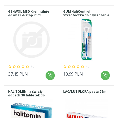
GEHWOL MED Krem silnie
GUM HaliControl
odśwież.d/stóp 75ml
Szczoteczka do czyszczenia
języka skrobak
(0)
(0)
37,15 PLN
10,99 PLN
HALITOMIN na świeży
LACALUT FLORA pasta 75ml
oddech 30 tabletek do
ssania