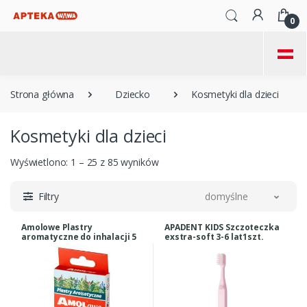
0
=
Strona główna
Dziecko
Kosmetyki dla dzieci
Kosmetyki dla dzieci
Wyświetlono: 1 – 25 z 85 wyników
Filtry
domyślne
Amolowe Plastry
APADENT KIDS Szczoteczka
aromatyczne do inhalacji 5
exstra-soft 3-6 lat1szt.
szt.