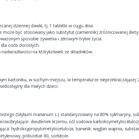
canej dziennej dawki, tj. 1 tabletki w ciągu dnia.
e może być stosowany jako substytut (zamiennik) zróżnicowanej diety
ważonym sposobie żywienia i zdrowym trybie życia.
 dla osób dorosłych.
nadwrażliwości na którykolwiek ze składników.
ym kartoniku, w suchym miejscu, w temperaturze nieprzekraczającej 
edostępny dla małych dzieci.
amistego (Silybum marianum L.) standaryzowany na 80% sylimaryny, sub
przeciwzbrylające: dwutlenek krzemu, sól sodowa karboksymetylocelu
jąca: hydroksypropylometyloceluloza, barwnik: węglan wapnia, substanc
ietylenowy, polisorbat 80, sorbitole.