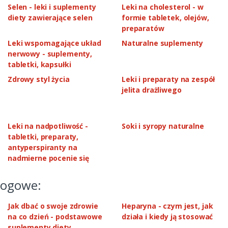
Selen - leki i suplementy
Leki na cholesterol - w
diety zawierające selen
formie tabletek, olejów,
preparatów
Leki wspomagające układ
Naturalne suplementy
nerwowy - suplementy,
tabletki, kapsułki
Zdrowy styl życia
Leki i preparaty na zespół
jelita drażliwego
Leki na nadpotliwość -
Soki i syropy naturalne
tabletki, preparaty,
antyperspiranty na
nadmierne pocenie się
logowe:
Jak dbać o swoje zdrowie
Heparyna - czym jest, jak
na co dzień - podstawowe
działa i kiedy ją stosować
suplementy diety