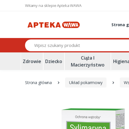
Witamy na sklepie Apteka WAWA
Strona 
Szukaj
Ciąża I
Zdrowie
Dziecko
Higien
Macierzyństwo
Strona główna
Układ pokarmowy
Ws