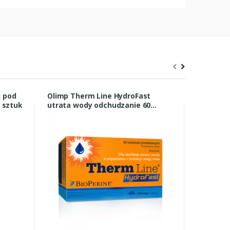
i pod
Olimp Therm Line HydroFast
Potazek 
2 sztuk
utrata wody odchudzanie 60
tabletek