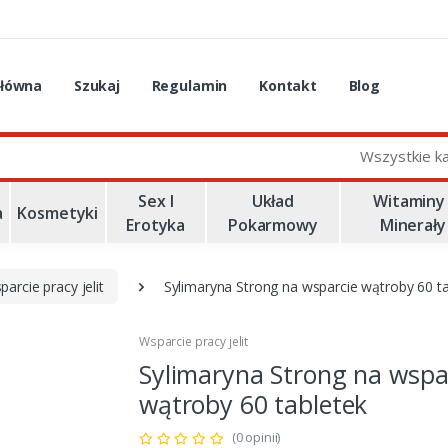
główna
Szukaj
Regulamin
Kontakt
Blog
Wszystkie k
Sex I
Układ
Witaminy 
a
Kosmetyki
Erotyka
Pokarmowy
Minerały
parcie pracy jelit
Sylimaryna Strong na wsparcie wątroby 60 ta
Wsparcie pracy jelit
Sylimaryna Strong na wspa
wątroby 60 tabletek
(0 opinii)