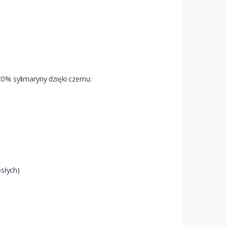
80% sylimaryny dzięki czemu:
słych)