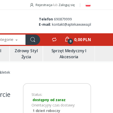
Rejestracja
lub
Zaloguj się
Telefon
690879999
E-mail:
kontakt@aptekawawa.pl
ategorie
0,00 PLN
0
I
Zdrowy Styl
Sprzęt Medyczny I
Życia
Akcesoria
bletek
rcie
Status:
dostępny od zaraz
Orientacyjny czas dostawy:
1 dzień roboczy