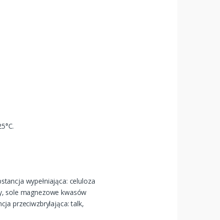
.
25°C.
stancja wypełniająca: celuloza
lozy, sole magnezowe kwasów
ja przeciwzbrylająca: talk,