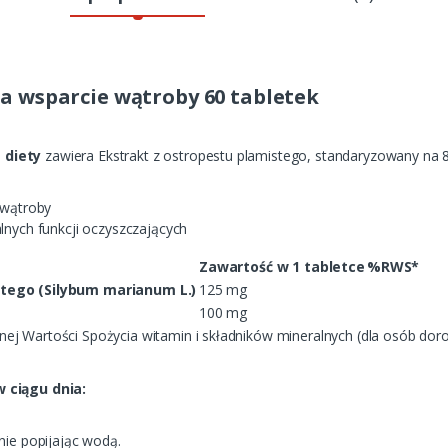
a wsparcie wątroby 60 tabletek
 diety
zawiera Ekstrakt z ostropestu plamistego, standaryzowany na 
 wątroby
lnych funkcji oczyszczających
Zawartość w 1 tabletce
%RWS*
stego (Silybum marianum L.)
125 mg
100 mg
j Wartości Spożycia witamin i składników mineralnych (dla osób doro
 ciągu dnia:
nie popijając wodą.