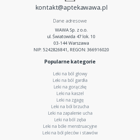
kontakt@aptekawawa.pl
Dane adresowe
WAWA Sp. z o.o.
ul. Światowida 47 lok. 10
03-144 Warszawa
NIP: 5242826841, REGON: 366916020
Popularne kategorie
Leki na ból głowy
Leki na ból gardła
Leki na gorączkę
Leki na kaszel
Leki na zgagę
Leki na ból brzucha
Leki na zapalenie ucha
Leki na ból zęba
Leki na bóle menstruacyjne
Leki na ból pleców i stawów