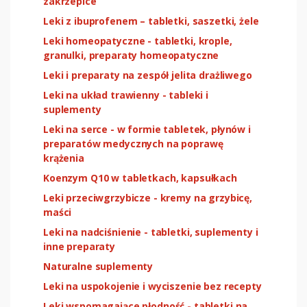
zakrzepice
Leki z ibuprofenem – tabletki, saszetki, żele
Leki homeopatyczne - tabletki, krople,
granulki, preparaty homeopatyczne
Leki i preparaty na zespół jelita drażliwego
Leki na układ trawienny - tableki i
suplementy
Leki na serce - w formie tabletek, płynów i
preparatów medycznych na poprawę
krążenia
Koenzym Q10 w tabletkach, kapsułkach
Leki przeciwgrzybicze - kremy na grzybicę,
maści
Leki na nadciśnienie - tabletki, suplementy i
inne preparaty
Naturalne suplementy
Leki na uspokojenie i wyciszenie bez recepty
Leki wspomagające płodność - tabletki na