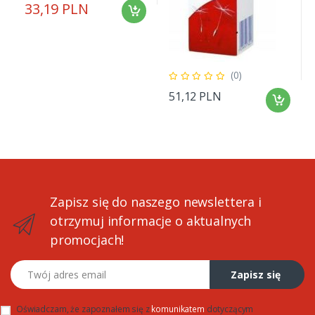
33,19 PLN
(0)
51,12 PLN
Zapisz się do naszego newslettera i
otrzymuj informacje o aktualnych
promocjach!
Twój adres email
Zapisz się
Oświadczam, że zapoznałem się z
komunikatem
dotyczącym