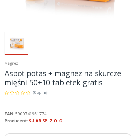
Magnez
Aspot potas + magnez na skurcze
mięśni 50+10 tabletek gratis
(0 opinii)
EAN
: 5900741961774
Producent
:
S-LAB SP. Z O. O.