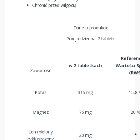
Chronić przed wilgocią.
Dane o produkcie
Porcja dzienna: 2 tabletki
Referen
w 2 tabletkach
Wartości S
Zawartość
(RWS
Potas
315 mg
15,8
Magnez
75 mg
20 
Len mielony
20 mg
*
odtłuszczony