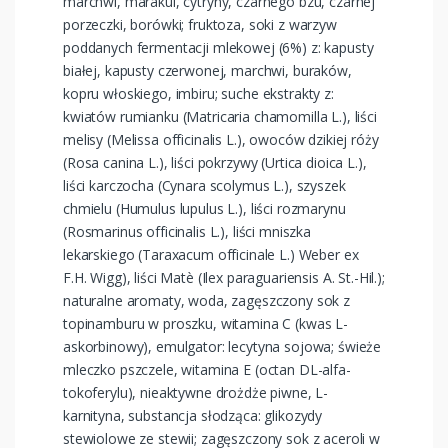
marchwi, marakui, cytryny, czarnego bzu, czarnej
porzeczki, borówki; fruktoza, soki z warzyw
poddanych fermentacji mlekowej (6%) z: kapusty
białej, kapusty czerwonej, marchwi, buraków,
kopru włoskiego, imbiru; suche ekstrakty z:
kwiatów rumianku (Matricaria chamomilla L.), liści
melisy (Melissa officinalis L.), owoców dzikiej róży
(Rosa canina L.), liści pokrzywy (Urtica dioica L.),
liści karczocha (Cynara scolymus L.), szyszek
chmielu (Humulus lupulus L.), liści rozmarynu
(Rosmarinus officinalis L.), liści mniszka
lekarskiego (Taraxacum officinale L.) Weber ex
F.H. Wigg), liści Matè (Ilex paraguariensis A. St.-Hil.);
naturalne aromaty, woda, zagęszczony sok z
topinamburu w proszku, witamina C (kwas L-
askorbinowy), emulgator: lecytyna sojowa; świeże
mleczko pszczele, witamina E (octan DL-alfa-
tokoferylu), nieaktywne drożdże piwne, L-
karnityna, substancja słodząca: glikozydy
stewiolowe ze stewii; zagęszczony sok z aceroli w