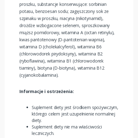
proszku, substancje konserwujące: sorbinian
potasu, benzoesan sodu; zagęszczony sok ze
szpinaku w proszku, niacyna (nikotynamid),
drożdże wzbogacone selenem, sproszkowany
miąższ pomidorowy, witamina A (octan retinylu),
kwas pantotenowy (D-pantotenian wapnia),
witamina D (cholekalcyferol), witamina B6
(chlorowodorek pirydoksyny), witamina B2
(ryboflawina), witamina B1 (chlorowodorek
tiaminy), biotyna (D-biotyna), witamina B12
(cyjanokobalamina).
Informacje i ostrzeżenia:
Suplement diety jest środkiem spożywczym,
którego celem jest uzupełnienie normalnej
diety.
Suplement diety nie ma właściwości
leczniczych.