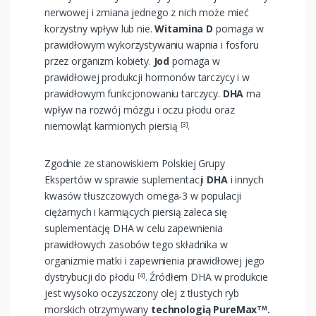
nerwowej i zmiana jednego z nich może mieć
korzystny wpływ lub nie.
Witamina D
pomaga w
prawidłowym wykorzystywaniu wapnia i fosforu
przez organizm kobiety.
Jod
pomaga w
prawidłowej produkcji hormonów tarczycy i w
prawidłowym funkcjonowaniu tarczycy.
DHA
ma
wpływ na rozwój mózgu i oczu płodu oraz
niemowląt karmionych piersią
.
[3]
Zgodnie ze stanowiskiem Polskiej Grupy
Ekspertów w sprawie suplementacji
DHA
i innych
kwasów tłuszczowych omega-3 w populacji
ciężarnych i karmiących piersią zaleca się
suplementację DHA w celu zapewnienia
prawidłowych zasobów tego składnika w
organizmie matki i zapewnienia prawidłowej jego
dystrybucji do płodu
.
Źródłem DHA w produkcie
[4]
jest wysoko oczyszczony olej z tłustych ryb
morskich otrzymywany
technologią PureMax
.
TM