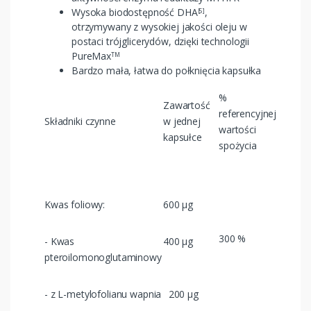
Wysoka biodostępność DHA
,
[5]
otrzymywany z wysokiej jakości oleju w
postaci trójglicerydów, dzięki technologii
PureMax
TM
Bardzo mała, łatwa do połknięcia kapsułka
%
Zawartość
referencyjnej
Składniki czynne
w jednej
wartości
kapsułce
spożycia
Kwas foliowy:
600 µg
300 %
- Kwas
400 µg
pteroilomonoglutaminowy
- z L-metylofolianu wapnia
200 µg