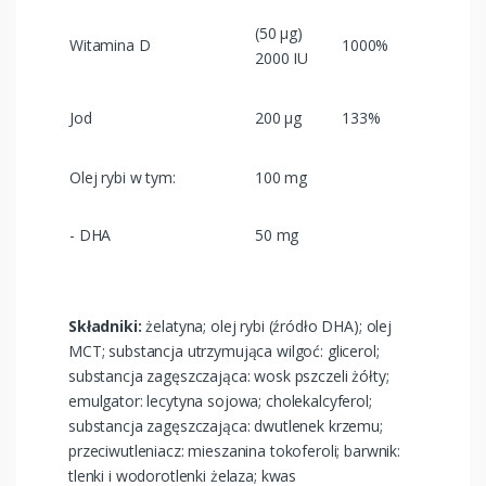
(50 µg)
Witamina D
1000%
2000 IU
Jod
200 µg
133%
Olej rybi w tym:
100 mg
- DHA
50 mg
Składniki
:
żelatyna; olej rybi (źródło DHA); olej
MCT; substancja utrzymująca wilgoć: glicerol;
substancja zagęszczająca: wosk pszczeli żółty;
emulgator: lecytyna sojowa; cholekalcyferol;
substancja zagęszczająca: dwutlenek krzemu;
przeciwutleniacz: mieszanina tokoferoli; barwnik:
tlenki i wodorotlenki żelaza; kwas