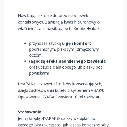
Nawilżające krople do oczu i soczewek
kontaktowych. Zawierają kwas hialuronowy o
właściwościach nawilżających. Krople Hyabak:
przynoszą szybką
ulgę i komfort
podrażnionym, piekącym i zmęczonym
oczom,
łagodzą efekt nadmiernego łzawienia
oraz uczucie ciała obcego lub piasku pod
powiekami.
HYABAK nie zawiera środków konserwujących,
dzięki zastosowaniu butelki z systemem ABAK® .
Opakowanie HYABAK zawiera 10 ml roztworu.
Stosowanie
Jedną kroplę HYABAK® należy wkraplać do
każdego oka tak często, jak jest to konieczne. Aby