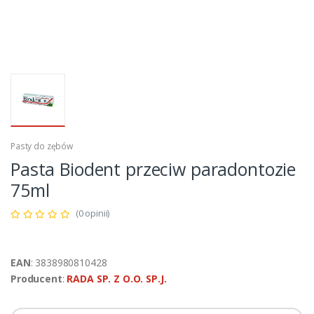
Pasty do zębów
Pasta Biodent przeciw paradontozie
75ml
(0 opinii)
EAN
: 3838980810428
Producent
:
RADA SP. Z O.O. SP.J.