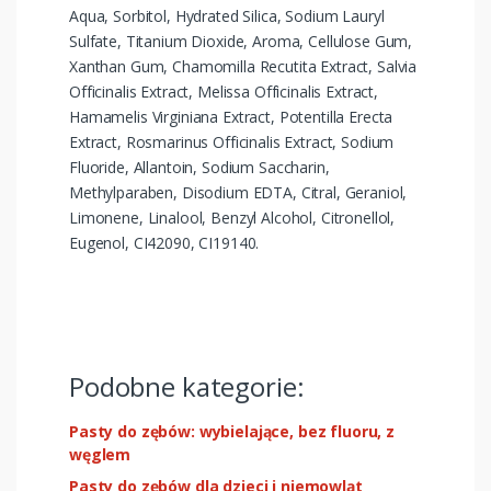
Aqua, Sorbitol, Hydrated Silica, Sodium Lauryl
Sulfate, Titanium Dioxide, Aroma, Cellulose Gum,
Xanthan Gum, Chamomilla Recutita Extract, Salvia
Officinalis Extract, Melissa Officinalis Extract,
Hamamelis Virginiana Extract, Potentilla Erecta
Extract, Rosmarinus Officinalis Extract, Sodium
Fluoride, Allantoin, Sodium Saccharin,
Methylparaben, Disodium EDTA, Citral, Geraniol,
Limonene, Linalool, Benzyl Alcohol, Citronellol,
Eugenol, CI42090, CI19140.
Podobne kategorie:
Pasty do zębów: wybielające, bez fluoru, z
węglem
Pasty do zębów dla dzieci i niemowląt