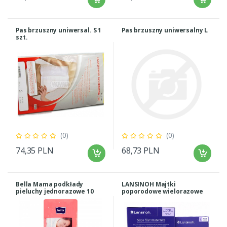
Pas brzuszny uniwersal. S 1
Pas brzuszny uniwersalny L
szt.
(0)
(0)
74,35 PLN
68,73 PLN
Bella Mama podkłady
LANSINOH Majtki
pieluchy jednorazowe 10
poporodowe wielorazowe
szt.
wysokie 4 sztuki + podkłady
GRATIS