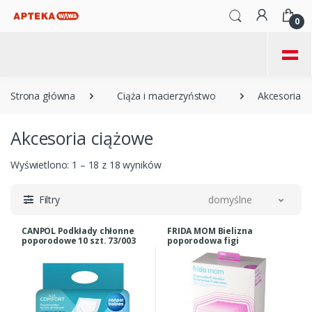
0
=
Strona główna
Ciąża i macierzyństwo
Akcesoria
Akcesoria ciążowe
Wyświetlono: 1 – 18 z 18 wyników
Filtry
domyślne
CANPOL Podkłady chłonne
FRIDA MOM Bielizna
poporodowe 10 szt. 73/003
poporodowa figi