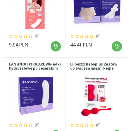
(0)
(0)
9,04 PLN
44,41 PLN
LANSINOH PERICARE Wkładki
Lubexxx Beboplus Zestaw
hydrożelowe po cesarskim
do ćwiczeń mięśni kegla
cięciu 2 sztuki
(ciężarek + lubrykant)
(0)
(0)