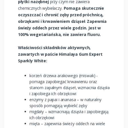
płytki nazębnej
przy czym nie zawiera
chemicznych wybielaczy.
Pomaga skutecznie
oczyszczać i chronić zęby przed próchnicą,
obrzękami i krwawieniem dziąseł
.
Zapewnia
świeży oddech przez wiele godzin. Jest w
100% wegetariańska, nie zawiera fluoru.
Właściwości składników aktywnych,
zawartych w paście Himalaya Gum Expert
Sparkly White:
korzeń drzewa arakowego (miswak) -
pomaga zapobiegać krwawieniu oraz
stanom zapalnym dziąseł, wzmacnia dziąsła
i zapobiega ich obrzękowi
enzymy z papai i ananasa – w naturalny
sposób pomagają wybielić zęby
migdały – wzmacniają dziąsła i zapobiegają
ich obrzękowi
mięta – zapewnia świeży oddech na wiele