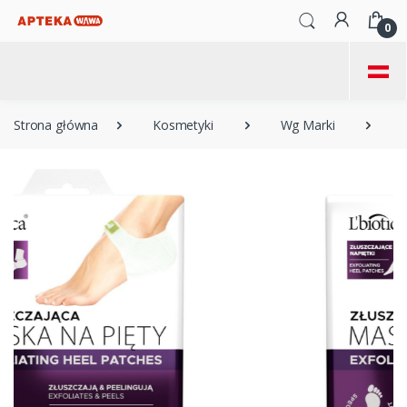
0
=
Strona główna
Kosmetyki
Wg Marki