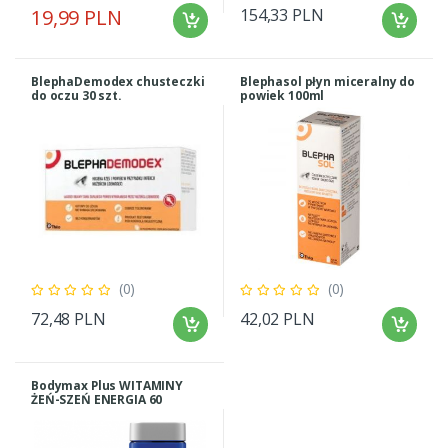
19,99 PLN
154,33 PLN
BlephaDemodex chusteczki
Blephasol płyn miceralny do
do oczu 30 szt.
powiek 100ml
(0)
(0)
72,48 PLN
42,02 PLN
Bodymax Plus WITAMINY
ŻEŃ-SZEŃ ENERGIA 60
tabletek