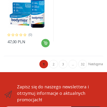
(0)
47,00 PLN
Następna
1
2
3
...
32
Zapisz się do naszego newslettera i
otrzymuj informacje o aktualnych
promocjach!