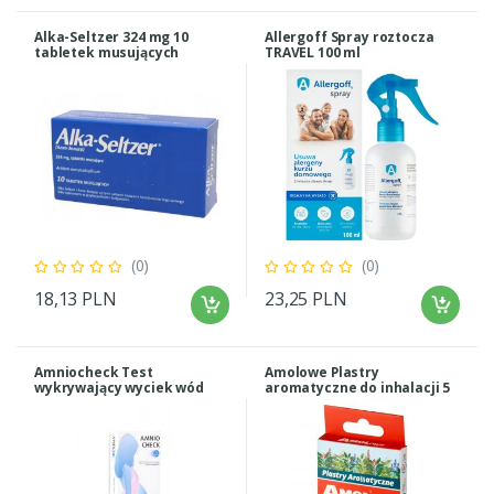
Alka-Seltzer 324 mg 10
Allergoff Spray roztocza
tabletek musujących
TRAVEL 100 ml
(0)
(0)
18,13 PLN
23,25 PLN
Amniocheck Test
Amolowe Plastry
wykrywający wyciek wód
aromatyczne do inhalacji 5
płodowych 5 szt.
szt.