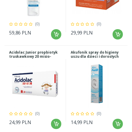
(0)
(0)
59,86 PLN
29,99 PLN
Acidolac Junior propbiotyk
Akufonik spray do higieny
truskawkowy 20 misio-
uszu dla dzieci i dorosłych
tabletki
30 ml
(0)
(0)
24,99 PLN
14,99 PLN