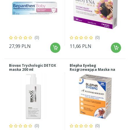
(0)
(0)
27,99 PLN
11,66 PLN
Biovax Trychologic DETOX
Blepha Eyebag
maska 200 ml
Rozgrzewająca Maska na
oczy
(0)
(0)