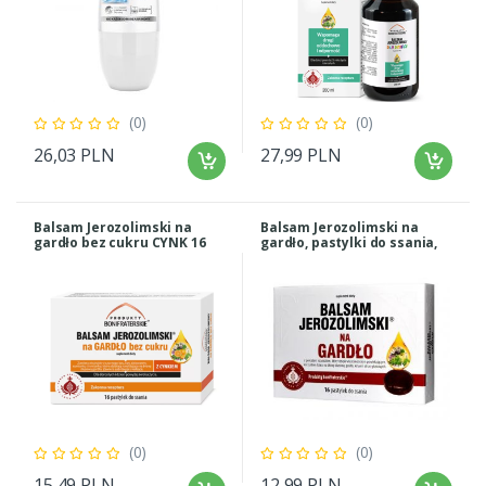
(0)
(0)
26,03 PLN
27,99 PLN
Balsam Jerozolimski na
Balsam Jerozolimski na
gardło bez cukru CYNK 16
gardło, pastylki do ssania,
pastylek
16 szt.
(0)
(0)
15,49 PLN
12,99 PLN