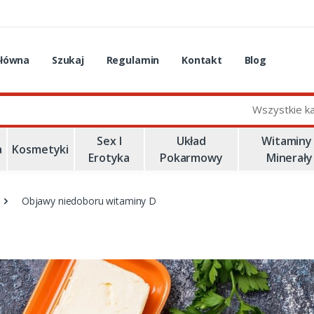
główna
Szukaj
Regulamin
Kontakt
Blog
Wszystkie k
Sex I
Układ
Witaminy 
a
Kosmetyki
Erotyka
Pokarmowy
Minerały
Objawy niedoboru witaminy D