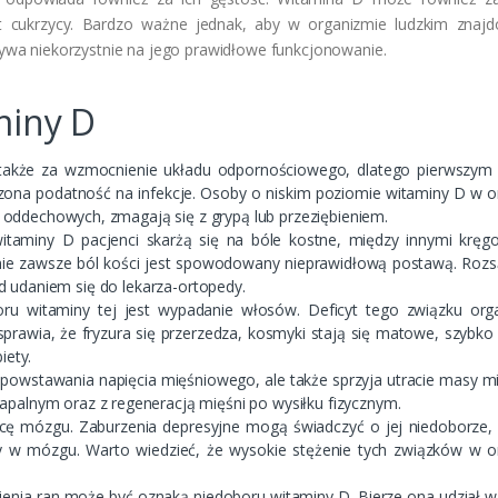
wet cukrzycy. Bardzo ważne jednak, aby w organizmie ludzkim znajd
ływa niekorzystnie na jego prawidłowe funkcjonowanie.
miny D
akże za wzmocnienie układu odpornościowego, dlatego pierwszy
zona podatność na infekcje. Osoby o niskim poziomie witaminy D w o
óg oddechowych, zmagają się z grypą lub przeziębieniem.
taminy D pacjenci skarżą się na bóle kostne, między innymi kręgo
nie zawsze ból kości jest spowodowany nieprawidłową postawą. Rozsą
d udaniem się do lekarza-ortopedy.
 witaminy tej jest wypadanie włosów. Deficyt tego związku org
prawia, że fryzura się przerzedza, kosmyki stają się matowe, szybko 
iety.
o powstawania napięcia mięśniowego, ale także sprzyja utracie masy m
palnym oraz z regeneracją mięśni po wysiłku fizycznym.
acę mózgu. Zaburzenia depresyjne mogą świadczyć o jej niedoborze,
y w mózgu. Warto wiedzieć, że wysokie stężenie tych związków w o
ojenia ran może być oznaką niedoboru witaminy D. Bierze ona udział w