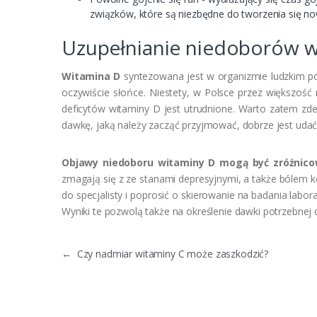
związków, które są niezbędne do tworzenia się now
Uzupełnianie niedoborów w
Witamina D
syntezowana jest w organizmie ludzkim p
oczywiście słońce. Niestety, w Polsce przez większość
deficytów witaminy D jest utrudnione. Warto zatem zd
dawkę, jaką należy zacząć przyjmować, dobrze jest udać s
Objawy niedoboru witaminy D mogą być zróżnic
zmagają się z ze stanami depresyjnymi, a także bólem kośc
do specjalisty i poprosić o skierowanie na badania labo
Wyniki te pozwolą także na określenie dawki potrzebnej d
←
Czy nadmiar witaminy C może zaszkodzić?