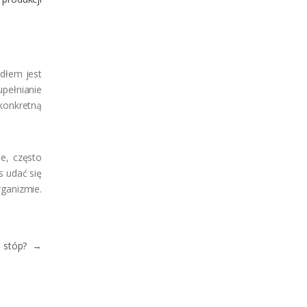
dłem jest
upełnianie
konkretną
e, często
s udać się
rganizmie.
ą stóp?
→