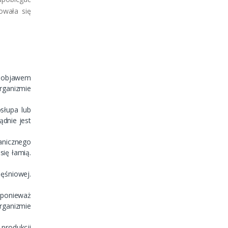
owała się
m objawem
rganizmie
słupa lub
dnie jest
anicznego
się łamią.
ięśniowej.
 ponieważ
rganizmie
 produkcji