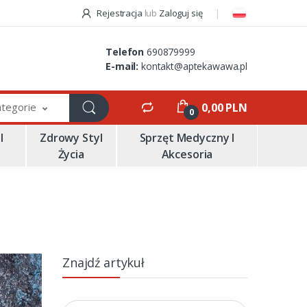
Rejestracja
lub
Zaloguj się
Telefon
690879999
E-mail:
kontakt@aptekawawa.pl
ategorie
0,00 PLN
0
I
Zdrowy Styl
Sprzęt Medyczny I
Życia
Akcesoria
Znajdź artykuł