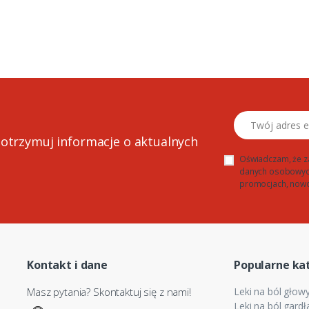
Twój adres email
 otrzymuj informacje o aktualnych
Oświadczam, że z
danych osobowych 
promocjach, nowo
Kontakt i dane
Popularne ka
Masz pytania? Skontaktuj się z nami!
Leki na ból głow
Leki na ból gardł