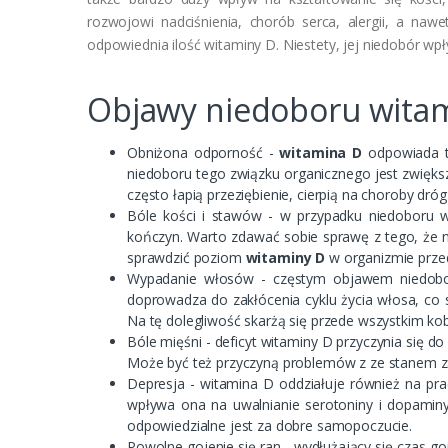
rozwojowi nadciśnienia, chorób serca, alergii, a na
odpowiednia ilość witaminy D. Niestety, jej niedobór wp
Objawy niedoboru wita
Obniżona odporność -
witamina D
odpowiada t
niedoboru tego związku organicznego jest zwięks
często łapią przeziębienie, cierpią na choroby dr
Bóle kości i stawów - w przypadku niedoboru wi
kończyn. Warto zdawać sobie sprawę z tego, że 
sprawdzić poziom
witaminy D
w organizmie prze
Wypadanie włosów - częstym objawem niedoboru
doprowadza do zakłócenia cyklu życia włosa, co s
Na tę dolegliwość skarżą się przede wszystkim kob
Bóle mięśni - deficyt witaminy D przyczynia się d
Może być też przyczyną problemów z ze stanem za
Depresja - witamina D oddziałuje również na pr
wpływa ona na uwalnianie serotoniny i dopamin
odpowiedzialne jest za dobre samopoczucie.
Powolne gojenie się ran - wydłużający się czas g