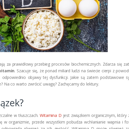
ją za prawidłowy przebieg procesów biochemicznych. Zdarza się za
witamin
. Szacuje się, że ponad miliard ludzi na świecie cierpi z powod
ć odpowiednio objawy tej dysfunkcji. Jakie są zatem podstawowe 
ie? Na co warto zwrócić uwagę? Zachęcamy do lektury.
iązek?
zczalne w tłuszczach.
Witamina D
jest związkiem organicznym, który z
cję w organizmie, przede wszystkim pobudza wchłanianie wapnia i fo
i, odpowiada również za ich gęstość. Witamina D może również z