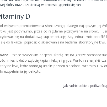
ej skóry oraz uczestniczą w procesie gojenia się ran.
itaminy D
od wpływem promieniowania słonecznego, dlatego najlepszym jej źró
 roku jest pochmurno, przez co regularne przebywanie na słońcu i uz
ecydować się na dodatkową suplementację. Aby jednak móc określić 
ię do lekarza i poprosić o skierowanie na badania laboratoryjne krwi.
owane
. Przede wszystkim pacjenci skarżą się na gorsze samopoczuci
i, mięśni, dużo szybciej łapią infekcje i grypę. Warto raz na jakiś cza
ratoryjne krwi, które pomogą ustalić poziom niedoboru witaminy D w o
o uzupełnienia jej deficytu.
Jak radzić sobie z potliwości