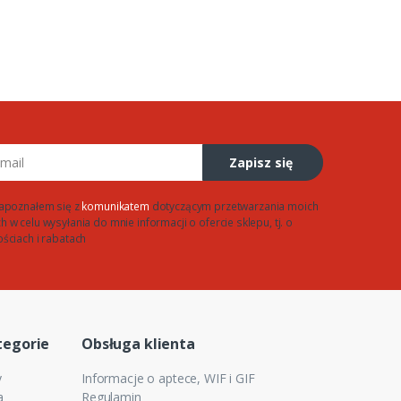
Zapisz się
apoznałem się z
komunikatem
dotyczącym przetwarzania moich
w celu wysyłania do mnie informacji o ofercie sklepu, tj. o
ściach i rabatach
tegorie
Obsługa klienta
y
Informacje o aptece, WIF i GIF
a
Regulamin