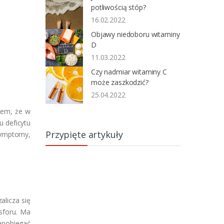
potliwością stóp?
16.02.2022
Objawy niedoboru witaminy
D
11.03.2022
Czy nadmiar witaminy C
może zaszkodzić?
25.04.2022
tem, że w
u deficytu
Przypięte artykuły
symptomy,
alicza się
sforu. Ma
apobiegać