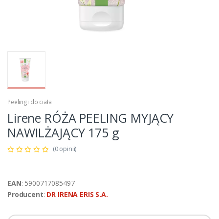
Peelingi do ciała
Lirene RÓŻA PEELING MYJĄCY
NAWILŻAJĄCY 175 g
(0 opinii)
EAN
: 5900717085497
Producent
:
DR IRENA ERIS S.A.