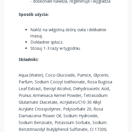
- doskonale nawilża, regeneruje i wygładza
Sposób użycia:
Nałóż na wilgotną skórę ciała i delikatnie
masuj.
Dokładnie spłucz.
Stosuj 1-3 razy w tygodniu.
Składniki:
Aqua (Water), Coco-Glucoside, Pumice, Glycerin,
Parfum, Sodium Cocoyl Isethionate, Rosa Rugosa
Leaf Extract, Benzyl Alcohol, Dehydroacetic Acid,
Prunus Armeniaca Kernel Powder, Tetrasodium
Glutamate Diacetate, Acrylates/C10-30 Alkyl
Acrylate Crosspolymer, Polysorbate 20, Rosa
Damascena Flower Oil, Sodium Hydroxide,
Sodium Benzoate, Potassium Sorbate, Sodium
Benzotriazolyl Butylphenol Sulfonate, CI 17200,