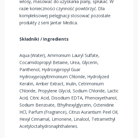
włosy, masować do uzyskania piany, spłukać. W
razie konieczności czynność powtórzyć. Dla
kompleksowej pielęgnacji stosować pozostałe
produkty z serii Jantar Medica.
Składniki / Ingredients
Aqua (Water), Ammonium Lauryl Sulfate,
Cocamidopropyl Betaine, Urea, Glycerin,
Panthenol, Hydroxypropyl Guar
Hydroxypropyltrimonium Chloride, Hydrolyzed
Keratin, Amber Extract, Inulin, Cetrimonium
Chloride, Propylene Glycol, Sodium Chloride, Lactic
Acid, Citric Acid, Disodium EDTA, Phenoxyethanol,
Sodium Benzoate, Ethylhexylglycerin, Octenidine
HCl, Parfum (Fragrance), Citrus Aurantium Peel Oil,
Hexyl Cinnamal, Limonene, Linalool, Tetramethyl
Acetyloctahydronaphthalenes.