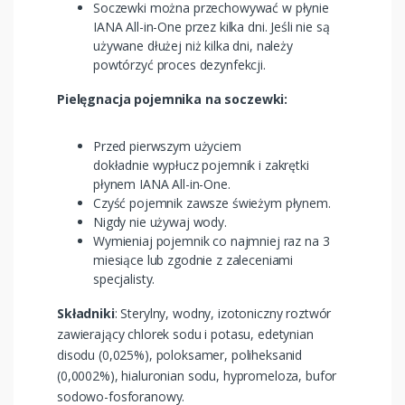
Soczewki można przechowywać w płynie
IANA All-in-One przez kilka dni. Jeśli nie są
używane dłużej niż kilka dni, należy
powtórzyć proces dezynfekcji.
Pielęgnacja pojemnika na soczewki:
Przed pierwszym użyciem
dokładnie wypłucz pojemnik i zakrętki
płynem IANA All-in-One.
Czyść pojemnik zawsze świeżym płynem.
Nigdy nie używaj wody.
Wymieniaj pojemnik co najmniej raz na 3
miesiące lub zgodnie z zaleceniami
specjalisty.
Składniki
: Sterylny, wodny, izotoniczny roztwór
zawierający chlorek sodu i potasu, edetynian
disodu (0,025%), poloksamer, poliheksanid
(0,0002%), hialuronian sodu, hypromeloza, bufor
sodowo-fosforanowy.