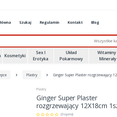
główna
Szukaj
Regulamin
Kontakt
Blog
Wszystkie k
Sex I
Układ
Witaminy 
a
Kosmetyki
Erotyka
Pokarmowy
Minerały
lepce
Plastry
Ginger Super Plaster rozgrzewający 1
Plastry
Ginger Super Plaster
rozgrzewający 12X18cm 1sz
(0 opinii)