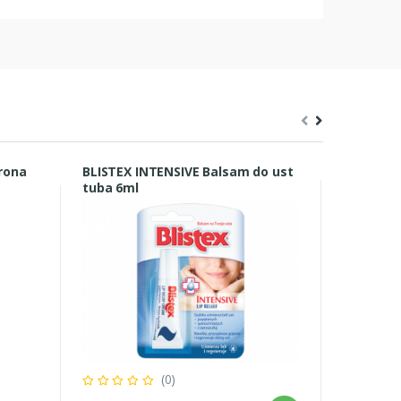
hrona
BLISTEX INTENSIVE Balsam do ust
Calcium 
tuba 6ml
tabletek
(0)