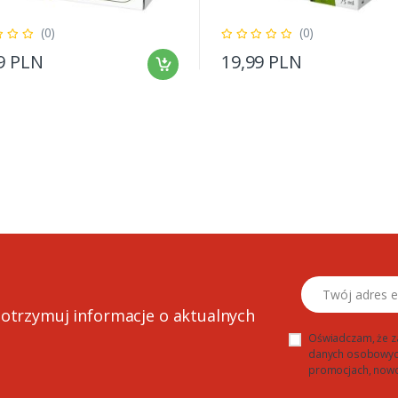
(0)
(0)
9 PLN
19,99 PLN
Twój adres email
 otrzymuj informacje o aktualnych
Oświadczam, że z
danych osobowych 
promocjach, nowo