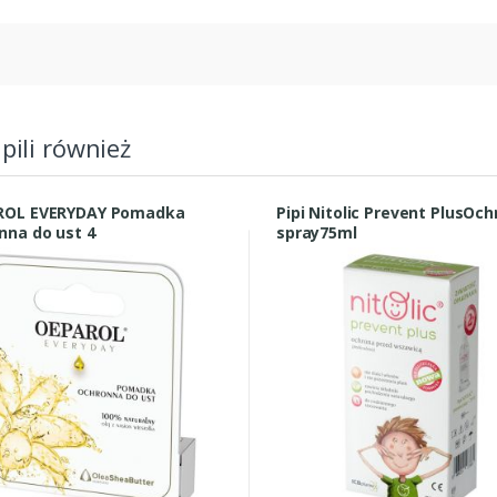
upili również
ROL EVERYDAY Pomadka
Pipi Nitolic Prevent PlusOc
nna do ust 4
spray75ml