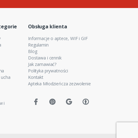
tegorie
Obsługa klienta
y
Informacje o aptece, WIF i GIF
a
Regulamin
Blog
Dostawa i cennik
Jak zamawiać?
cha
Polityka prywatności
e ucha
Kontakt
Apteka Młodzieńcza zezwolenie
w i