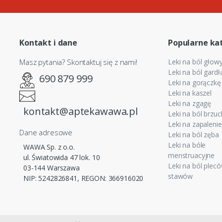
Kontakt i dane
Popularne ka
Masz pytania? Skontaktuj się z nami!
Leki na ból głow
Leki na ból gardł
690 879 999
Leki na gorączkę
Leki na kaszel
Leki na zgagę
kontakt@aptekawawa.pl
Leki na ból brzu
Leki na zapaleni
Dane adresowe
Leki na ból zęba
Leki na bóle
WAWA Sp. z o.o.
menstruacyjne
ul. Światowida 47 lok. 10
Leki na ból plecó
03-144 Warszawa
stawów
NIP: 5242826841, REGON: 366916020