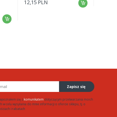
12,15 PLN
5,69 P
Zapisz się
apoznałem się z
komunikatem
dotyczącym przetwarzania moich
w celu wysyłania do mnie informacji o ofercie sklepu, tj. o
ściach i rabatach