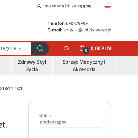
Rejestracja
lub
Zaloguj się
Telefon
690879999
E-mail:
kontakt@aptekawawa.pl
ategorie
0,00 PLN
0
I
Zdrowy Styl
Sprzęt Medyczny I
Życia
Akcesoria
2X18cm 1szt.
Status:
niedostępny
t.