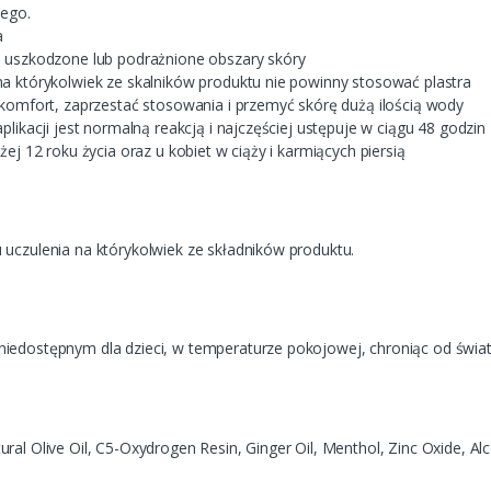
nego.
a
, uszkodzone lub podrażnione obszary skóry
a którykolwiek ze skalników produktu nie powinny stosować plastra
skomfort, zaprzestać stosowania i przemyć skórę dużą ilością wody
plikacji jest normalną reakcją i najczęściej ustępuje w ciągu 48 godzin
żej 12 roku życia oraz u kobiet w ciąży i karmiących piersią
uczulenia na którykolwiek ze składników produktu.
edostępnym dla dzieci, w temperaturze pokojowej, chroniąc od światła
al Olive Oil, C5-Oxydrogen Resin, Ginger Oil, Menthol, Zinc Oxide, Alco