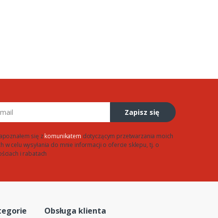
Zapisz się
apoznałem się z
komunikatem
dotyczącym przetwarzania moich
w celu wysyłania do mnie informacji o ofercie sklepu, tj. o
ściach i rabatach
tegorie
Obsługa klienta