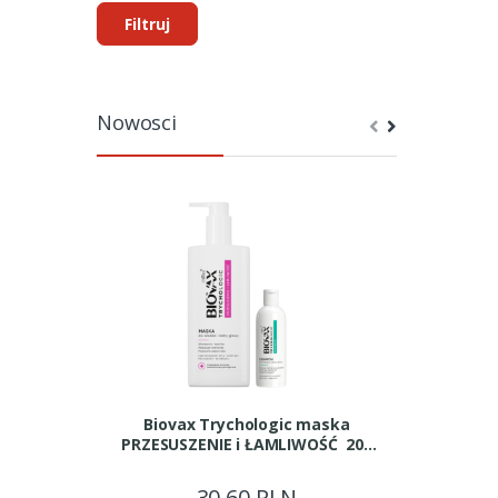
Filtruj
Nowosci
Biovax Trychologic maska
VICH
PRZESUSZENIE i ŁAMLIWOŚĆ 200
przeciwłup
ml + MINI SZAMPON GRATIS
30,60 PLN