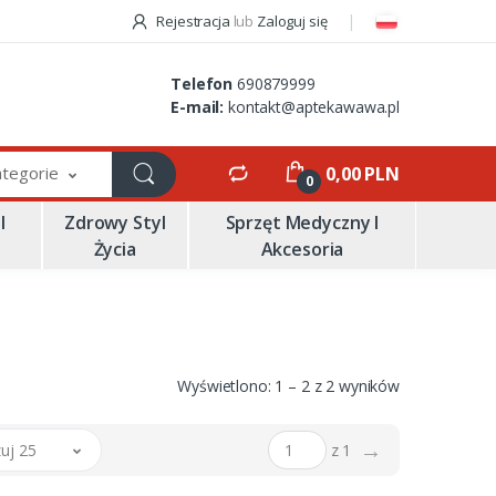
Rejestracja
lub
Zaloguj się
Telefon
690879999
E-mail:
kontakt@aptekawawa.pl
ategorie
0,00 PLN
0
I
Zdrowy Styl
Sprzęt Medyczny I
Życia
Akcesoria
Wyświetlono: 1 – 2 z 2 wyników
→
uj 25
z 1