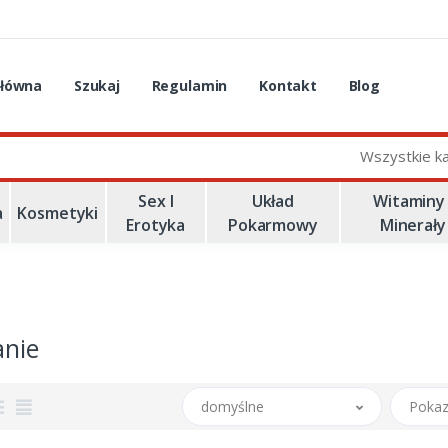
główna
Szukaj
Regulamin
Kontakt
Blog
Wszystkie k
Sex I
Układ
Witaminy 
a
Kosmetyki
Erotyka
Pokarmowy
Minerały
anie
domyślne
Pokaz