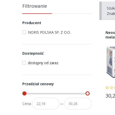
Filtrowanie
Szuk
Znal
Producent
NORIS POLSKA SP. Z O.O.
Neos
mela
sen 
Dostepność
dostępny od zaraz
Przedział cenowy
30,
Cena:
—