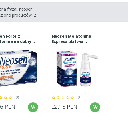
ana fraza:
'neosen'
eziono produktów: 2
en Forte z
Neosen Melatonina
tonina na dobry
Express ułatwia
30 kapsułek
zasypianie spray 30 ml
(0)
(0)
26 PLN
22,18 PLN