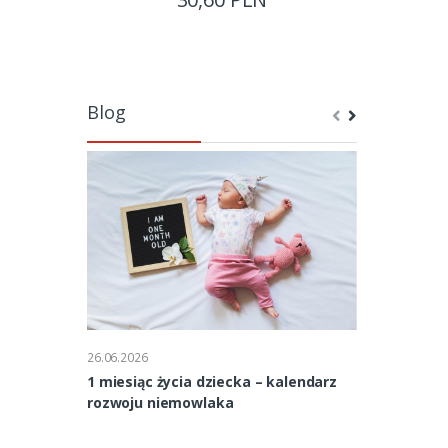
Blog
26.06.2026
26.06.2026
1 miesiąc życia dziecka – kalendarz
2 miesiąc ży
rozwoju niemowlaka
rozwoju nie